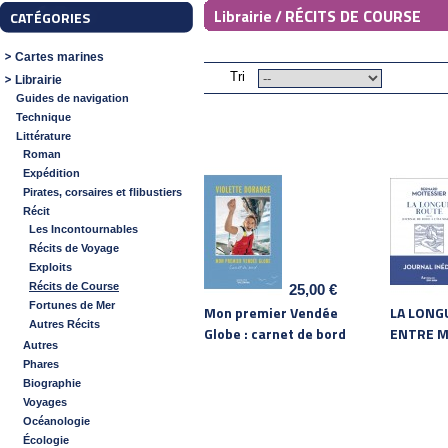
RÉCITS DE COURSE
Librairie /
CATÉGORIES
Cartes marines
Tri
Librairie
Guides de navigation
Technique
Littérature
Roman
Expédition
Pirates, corsaires et flibustiers
Récit
Les Incontournables
Récits de Voyage
Exploits
Récits de Course
25,00 €
Fortunes de Mer
Mon premier Vendée
LA LONG
Autres Récits
Globe : carnet de bord
ENTRE M
Autres
Phares
Biographie
Voyages
Océanologie
Écologie