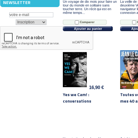
NEWSLETTER
Un voyage de dix mois pour faire un
La veille de
tour du monde en solitaire sans
deuxième V
toucher terre. Un récit qui est en
navigateur l
même temps...
connexion a
Comparer
Ajouter au panier
Ajou
16,90 €
Yes we Cam! :
Toutes vo
conversations
mes 40 an