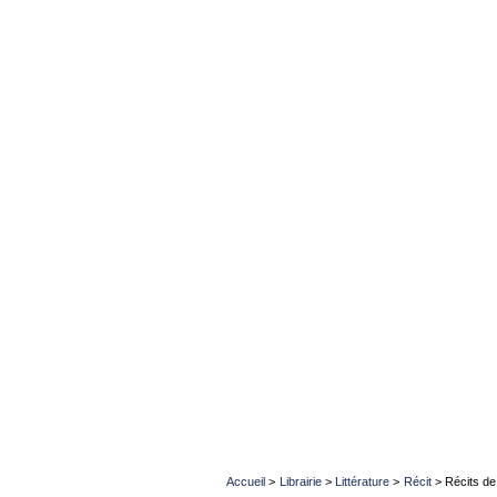
Accueil
>
Librairie
>
Littérature
>
Récit
>
Récits d