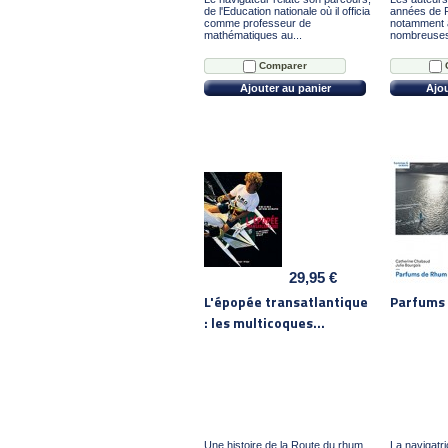
de l'Education nationale où il officia
années de 
comme professeur de
notamment à
mathématiques au...
nombreuses 
Comparer
Ajouter au panier
Ajou
29,95 €
L'épopée transatlantique
Parfums
: les multicoques...
Une histoire de la Route du rhum,
La navigatri