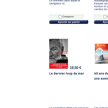
Un entretien dans lequel le
Autobiograp
navigateur et...
français qui
humour et s
carrière de 
Comparer
Ajouter au panier
Ajou
19,50 €
Le dernier loup de mer
40 ans d
une aven
Le navigateur relate son parcours,
Les auteurs