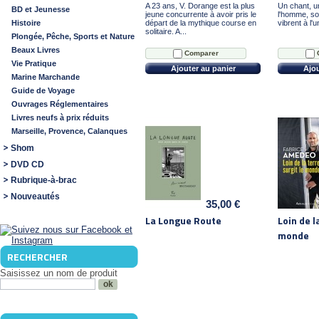
A 23 ans, V. Dorange est la plus
Un chant, u
BD et Jeunesse
jeune concurrente à avoir pris le
l'homme, so
Histoire
départ de la mythique course en
vibrent à l'u
solitaire. A...
Plongée, Pêche, Sports et Nature
Beaux Livres
Comparer
Vie Pratique
Ajouter au panier
Ajou
Marine Marchande
Guide de Voyage
Ouvrages Réglementaires
Livres neufs à prix réduits
Marseille, Provence, Calanques
Shom
DVD CD
Rubrique-à-brac
Nouveautés
35,00 €
La Longue Route
Loin de l
monde
RECHERCHER
Saisissez un nom de produit