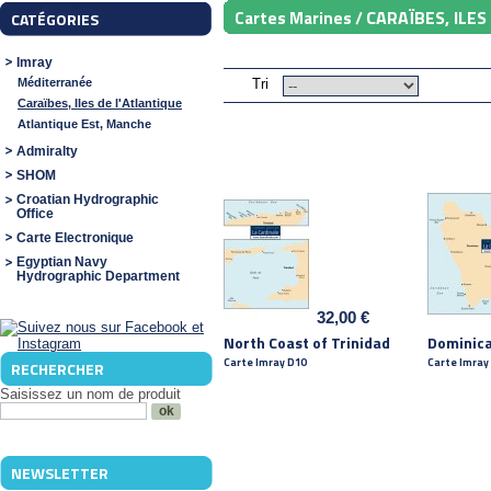
CARAÏBES, ILES
Cartes Marines /
CATÉGORIES
Imray
Méditerranée
Tri
Caraïbes, Iles de l'Atlantique
Atlantique Est, Manche
Admiralty
SHOM
Croatian Hydrographic
Office
Carte Electronique
Egyptian Navy
Hydrographic Department
32,00 €
North Coast of Trinidad
Dominic
Carte Imray D10
Carte Imray
RECHERCHER
Saisissez un nom de produit
NEWSLETTER