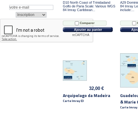
D10 North Coast of Trinidadand
A29 Domini
Golfo de Paria Scale: Various WGS
84 Imray Le
84 Imray Caribbean...
include:...
Comparer
Ajouter au panier
Ajou
32,00 €
Arquipelago da Madeira
Guadelou
Carte Imray E3
& Marie 
Carte Imray