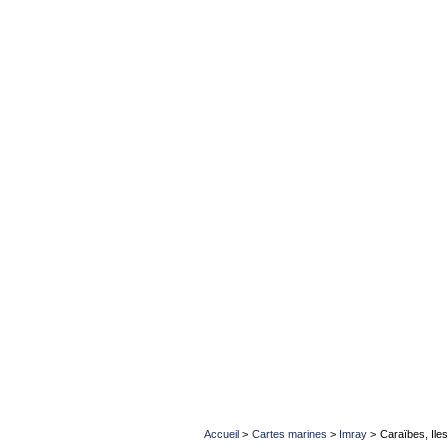
Accueil
>
Cartes marines
>
Imray
>
Caraïbes, Iles