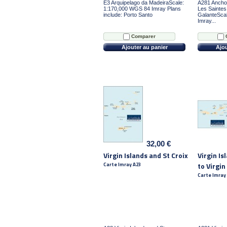
E3 Arquipelago da MadeiraScale:
A281 Ancho
1:170,000 WGS 84 Imray Plans
Les Saintes
include: Porto Santo
GalanteSca
Imray...
Comparer
Ajouter au panier
Ajou
32,00 €
Virgin Islands and St Croix
Virgin I
Carte Imray A23
to Virgi
Carte Imray