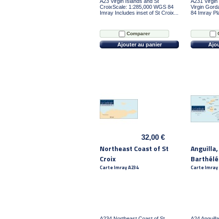
A23 Virgin Islands and St
A231 Virgin
CroixScale: 1:285,000 WGS 84
Virgin Gord
Imray Includes inset of St Croix...
84 Imray Pla
Comparer
Ajouter au panier
Ajou
32,00 €
Northeast Coast of St
Anguilla,
Croix
Barthél
Carte Imray A234
Carte Imray
A234 Northeast Coast of St
A24 Anguilla