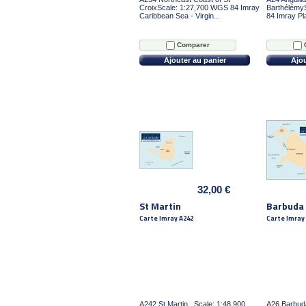
CroixScale: 1:27,700 WGS 84 Imray
Barthélémy
Caribbean Sea - Virgin...
84 Imray Pla
Comparer
Ajouter au panier
Ajou
32,00 €
St Martin
Barbuda
Carte Imray A242
Carte Imray
A242 St Martin Scale: 1:48,900
A26 Barbud