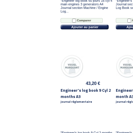
"Engineer log book 60 jours 16 cyl 4
"Engineer's
main engines 3 generators A4
Journal sec
Journal section Machine / Engine
Log Book se
Log...
Comparer
Ajouter au panier
Ajou
43,20 €
Engineer's log book 9 Cyl 2
Engineer'
months A3
month A
journal réglementaire
journal rég
"Engineer's log book 9 Cyl 2 months
"Engineer's