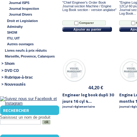
"Chief Engineer's Order Book
"Engine Lo
Journal ISPS
Journal section Machine / Engine
12Cyl 60 jo
Journal Inspection
Log Book section - version anglaise"
Journal sec
Log Book...
Journal Divers
Droit et Legislation
Comparer
Admiralty
Ajouter au panier
Ajou
SHOM
ITU, UIT
Autres ouvrages
Livres neufs à prix réduits
Marseille, Provence, Calanques
Shom
DVD CD
Rubrique-à-brac
Nouveautés
44,20 €
Engineer log book dupli 30
Engine L
jours 16 cyl 4...
months 16
journal réglementaire
journal rég
RECHERCHER
Saisissez un nom de produit