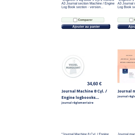
A3 Journal section Machine / Engine
A3 Journal 
Log Book section - version...
Log Book sec
Comparer
Ajouter au panier
Ajou
34,60 €
Journal Machine 8 Cyl. /
Journal 
Engine logboooks...
journal rég
journal réglementaire
"Journal Machine 8 Cyl. / Engine
Journal mac