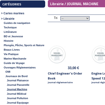
JOURNAL MACHINE
Librairie /
CATÉGORIES
Cartes marines
Tri
Librairie
Guides de navigation
Technique
Littérature
BD et Jeunesse
Histoire
Plongée, Pêche, Sports et Nature
Beaux Livres
Vie Pratique
Marine Marchande
Guide de Voyage
33,00 €
Ouvrages Réglementaires
OMI
Chief Engineer's Order
Engine 
Journaux de Bord
Book
Speed 12C
Journal Plaisance
journal réglementaire
journal rég
Journal Passerelle
Journal Machine
Journal Médical
Journal Pollution
Journal Equipage