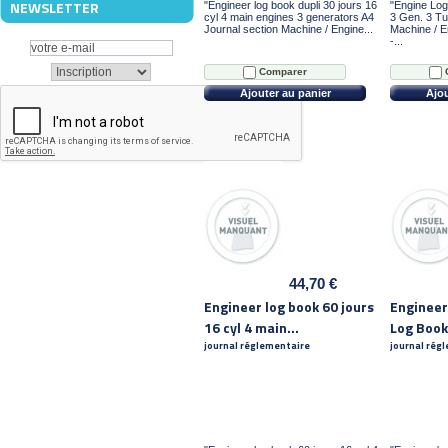
NEWSLETTER
"Engineer log book dupli 30 jours 16
"Engine Log
cyl 4 main engines 3 generators A4
3 Gen. 3 Tu
Journal section Machine / Engine...
Machine / E
-...
Comparer
Ajouter au panier
Ajou
44,70 €
Engineer log book 60 jours
Engineer
16 cyl 4 main...
Log Book
journal réglementaire
journal rég