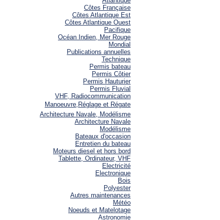
Atlantique
Côtes Française
Côtes Atlantique Est
Côtes Atlantique Ouest
Pacifique
Océan Indien, Mer Rouge
Mondial
Publications annuelles
Technique
Permis bateau
Permis Côtier
Permis Hauturier
Permis Fluvial
VHF, Radiocommunication
Manoeuvre,Réglage et Régate
Architecture Navale, Modélisme
Architecture Navale
Modélisme
Bateaux d'occasion
Entretien du bateau
Moteurs diesel et hors bord
Tablette, Ordinateur, VHF
Electricité
Electronique
Bois
Polyester
Autres maintenances
Météo
Noeuds et Matelotage
Astronomie