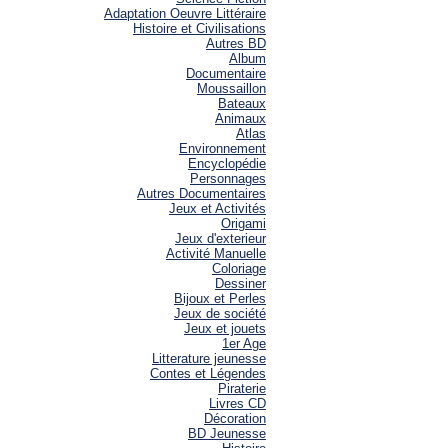
Adaptation Oeuvre Littéraire
Histoire et Civilisations
Autres BD
Album
Documentaire
Moussaillon
Bateaux
Animaux
Atlas
Environnement
Encyclopédie
Personnages
Autres Documentaires
Jeux et Activités
Origami
Jeux d'exterieur
Activité Manuelle
Coloriage
Dessiner
Bijoux et Perles
Jeux de société
Jeux et jouets
1er Age
Litterature jeunesse
Contes et Légendes
Piraterie
Livres CD
Décoration
BD Jeunesse