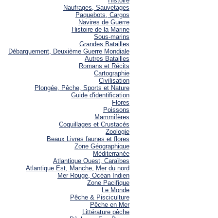
Histoire
Naufrages, Sauvetages
Paquebots, Cargos
Navires de Guerre
Histoire de la Marine
Sous-marins
Grandes Batailles
Débarquement, Deuxième Guerre Mondiale
Autres Batailles
Romans et Récits
Cartographie
Civilisation
Plongée, Pêche, Sports et Nature
Guide d'identification
Flores
Poissons
Mammifères
Coquillages et Crustacés
Zoologie
Beaux Livres faunes et flores
Zone Géographique
Méditerranée
Atlantique Ouest, Caraïbes
Atlantique Est, Manche, Mer du nord
Mer Rouge, Océan Indien
Zone Pacifique
Le Monde
Pêche & Pisciculture
Pêche en Mer
Littérature pêche