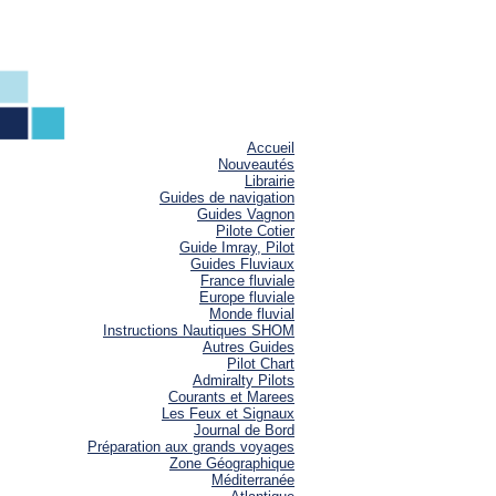
Accueil
Nouveautés
Librairie
Guides de navigation
Guides Vagnon
Pilote Cotier
Guide Imray, Pilot
Guides Fluviaux
France fluviale
Europe fluviale
Monde fluvial
Instructions Nautiques SHOM
Autres Guides
Pilot Chart
Admiralty Pilots
Courants et Marees
Les Feux et Signaux
Journal de Bord
Préparation aux grands voyages
Zone Géographique
Méditerranée