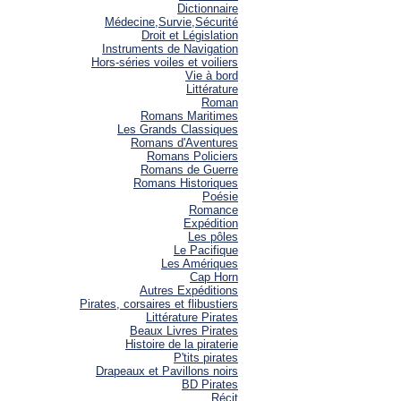
Dictionnaire
Médecine,Survie,Sécurité
Droit et Législation
Instruments de Navigation
Hors-séries voiles et voiliers
Vie à bord
Littérature
Roman
Romans Maritimes
Les Grands Classiques
Romans d'Aventures
Romans Policiers
Romans de Guerre
Romans Historiques
Poésie
Romance
Expédition
Les pôles
Le Pacifique
Les Amériques
Cap Horn
Autres Expéditions
Pirates, corsaires et flibustiers
Littérature Pirates
Beaux Livres Pirates
Histoire de la piraterie
P'tits pirates
Drapeaux et Pavillons noirs
BD Pirates
Récit