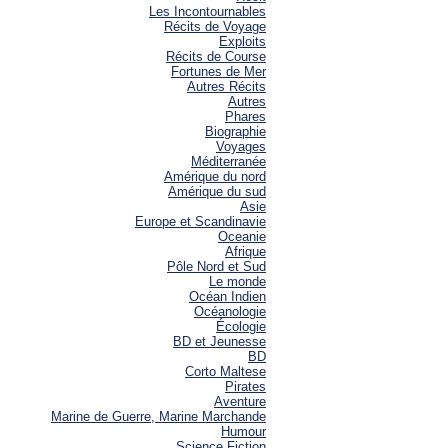
Les Incontournables
Récits de Voyage
Exploits
Récits de Course
Fortunes de Mer
Autres Récits
Autres
Phares
Biographie
Voyages
Méditerranée
Amérique du nord
Amérique du sud
Asie
Europe et Scandinavie
Oceanie
Afrique
Pôle Nord et Sud
Le monde
Océan Indien
Océanologie
Écologie
BD et Jeunesse
BD
Corto Maltese
Pirates
Aventure
Marine de Guerre, Marine Marchande
Humour
Science Fiction