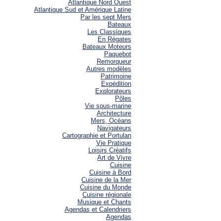
Atlantique Nord Ouest
Atlantique Sud et Amérique Latine
Par les sept Mers
Bateaux
Les Classiques
En Régates
Bateaux Moteurs
Paquebot
Remorqueur
Autres modèles
Patrimoine
Expédition
Explorateurs
Pôles
Vie sous-marine
Architecture
Mers, Océans
Navigateurs
Cartographie et Portulan
Vie Pratique
Loisirs Créatifs
Art de Vivre
Cuisine
Cuisine à Bord
Cuisine de la Mer
Cuisine du Monde
Cuisine régionale
Musique et Chants
Agendas et Calendriers
Agendas