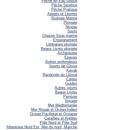
Pêche en Eau Douce
Pêche Sportive
Pêche Pratique
Appats et Leurres
Biologie Marine
Plongée
Niveau
Spots
Chasse Sous-marine
Enseignement
Littérature plongée
Beaux Livres plongée
Archéologie
Epaves
Autres profondeurs
Sports de Glisse
Kayak
Randonée du Littoral
Cartes
Guides
Autres sports
Beaux Livres
Peinture
Voyage
Mer Méditerranée
Mer Rouge et Océan Indien
Océan Pacifique et Oceanie
Caraîbes et Antilles
Pôle Nord et Pôle Sud
Atlantique Nord Est, Mer du nord, Manche