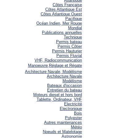
Atlantique
Côtes Française
Côtes Atlantique Est
Côtes Atlantique Ouest
Pacifique
Océan Indien, Mer Rouge
Mondial
Publications annuelles
Technique
Permis bateau
Permis Côtier
Permis Hauturier
Permis Fluvial
VHF, Radiocommunication
Manoeuvre,Réglage et Régate
Architecture Navale, Modélisme
Architecture Navale
Modélisme
Bateaux d'occasion
Entretien du bateau
Moteurs diesel et hors bord
Tablette, Ordinateur, VHF
Electricité
Electronique
Bois
Polyester
Autres maintenances
Météo
Noeuds et Matelotage
Astronomie