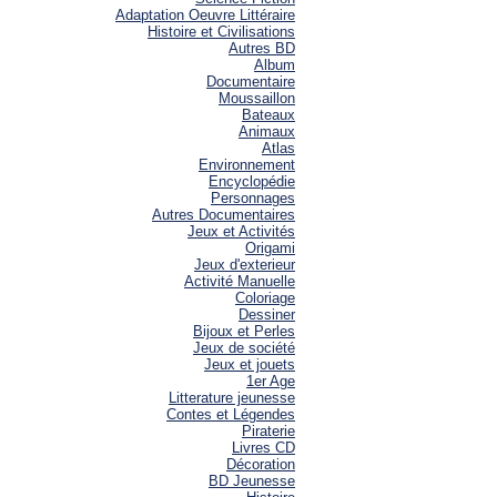
Adaptation Oeuvre Littéraire
Histoire et Civilisations
Autres BD
Album
Documentaire
Moussaillon
Bateaux
Animaux
Atlas
Environnement
Encyclopédie
Personnages
Autres Documentaires
Jeux et Activités
Origami
Jeux d'exterieur
Activité Manuelle
Coloriage
Dessiner
Bijoux et Perles
Jeux de société
Jeux et jouets
1er Age
Litterature jeunesse
Contes et Légendes
Piraterie
Livres CD
Décoration
BD Jeunesse