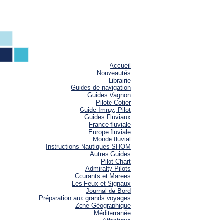
Accueil
Nouveautés
Librairie
Guides de navigation
Guides Vagnon
Pilote Cotier
Guide Imray, Pilot
Guides Fluviaux
France fluviale
Europe fluviale
Monde fluvial
Instructions Nautiques SHOM
Autres Guides
Pilot Chart
Admiralty Pilots
Courants et Marees
Les Feux et Signaux
Journal de Bord
Préparation aux grands voyages
Zone Géographique
Méditerranée