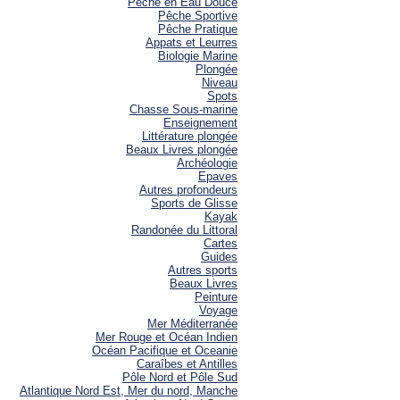
Pêche en Eau Douce
Pêche Sportive
Pêche Pratique
Appats et Leurres
Biologie Marine
Plongée
Niveau
Spots
Chasse Sous-marine
Enseignement
Littérature plongée
Beaux Livres plongée
Archéologie
Epaves
Autres profondeurs
Sports de Glisse
Kayak
Randonée du Littoral
Cartes
Guides
Autres sports
Beaux Livres
Peinture
Voyage
Mer Méditerranée
Mer Rouge et Océan Indien
Océan Pacifique et Oceanie
Caraîbes et Antilles
Pôle Nord et Pôle Sud
Atlantique Nord Est, Mer du nord, Manche