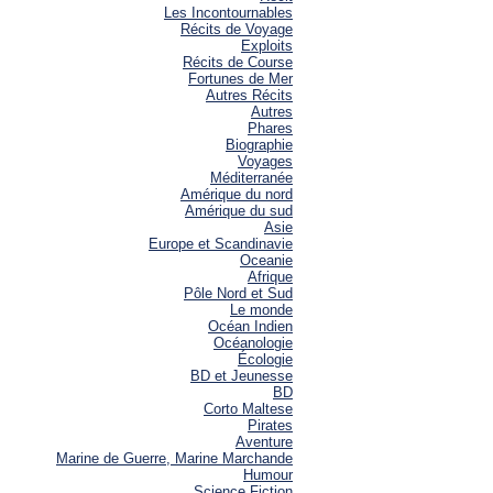
Les Incontournables
Récits de Voyage
Exploits
Récits de Course
Fortunes de Mer
Autres Récits
Autres
Phares
Biographie
Voyages
Méditerranée
Amérique du nord
Amérique du sud
Asie
Europe et Scandinavie
Oceanie
Afrique
Pôle Nord et Sud
Le monde
Océan Indien
Océanologie
Écologie
BD et Jeunesse
BD
Corto Maltese
Pirates
Aventure
Marine de Guerre, Marine Marchande
Humour
Science Fiction