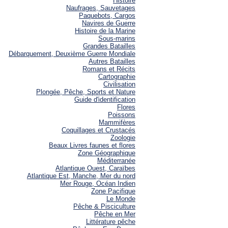
Histoire
Naufrages, Sauvetages
Paquebots, Cargos
Navires de Guerre
Histoire de la Marine
Sous-marins
Grandes Batailles
Débarquement, Deuxième Guerre Mondiale
Autres Batailles
Romans et Récits
Cartographie
Civilisation
Plongée, Pêche, Sports et Nature
Guide d'identification
Flores
Poissons
Mammifères
Coquillages et Crustacés
Zoologie
Beaux Livres faunes et flores
Zone Géographique
Méditerranée
Atlantique Ouest, Caraïbes
Atlantique Est, Manche, Mer du nord
Mer Rouge, Océan Indien
Zone Pacifique
Le Monde
Pêche & Pisciculture
Pêche en Mer
Littérature pêche