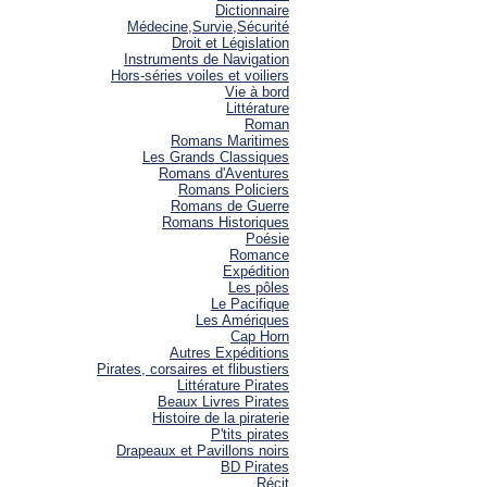
Dictionnaire
Médecine,Survie,Sécurité
Droit et Législation
Instruments de Navigation
Hors-séries voiles et voiliers
Vie à bord
Littérature
Roman
Romans Maritimes
Les Grands Classiques
Romans d'Aventures
Romans Policiers
Romans de Guerre
Romans Historiques
Poésie
Romance
Expédition
Les pôles
Le Pacifique
Les Amériques
Cap Horn
Autres Expéditions
Pirates, corsaires et flibustiers
Littérature Pirates
Beaux Livres Pirates
Histoire de la piraterie
P'tits pirates
Drapeaux et Pavillons noirs
BD Pirates
Récit