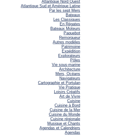
Atlantique Nord Ouest
Atlantique Sud et Amérique Latine
Par les sept Mers
Bateaux
Les Classiques
En Régates
Bateaux Moteurs
Paquebot
Remorqueur
Autres modèles
Patrimoine
Expédition
Explorateurs
Pôles
Vie sous-marine
Architecture
Mers, Océans
Navigateurs
Cartographie et Portulan
Vie Pratique
Loisirs Créatifs
Art de Vivre
Cuisine
Cuisine à Bord
Cuisine de la Mer
Cuisine du Monde
Cuisine régionale
Musique et Chants
Agendas et Calendriers
Agendas