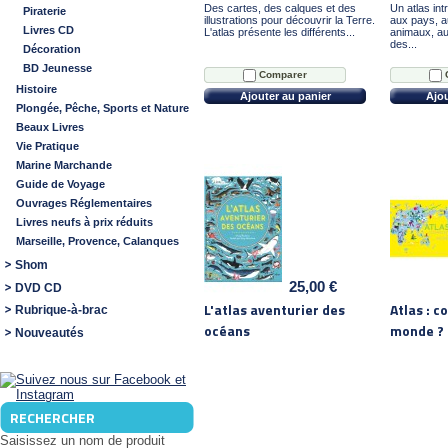
Des cartes, des calques et des
Un atlas int
Piraterie
illustrations pour découvrir la Terre.
aux pays, a
Livres CD
L'atlas présente les différents...
animaux, au
des...
Décoration
BD Jeunesse
Comparer
Histoire
Ajouter au panier
Ajou
Plongée, Pêche, Sports et Nature
Beaux Livres
Vie Pratique
Marine Marchande
Guide de Voyage
Ouvrages Réglementaires
Livres neufs à prix réduits
Marseille, Provence, Calanques
Shom
25,00 €
DVD CD
L'atlas aventurier des
Atlas : 
Rubrique-à-brac
océans
monde ?
Nouveautés
RECHERCHER
Saisissez un nom de produit