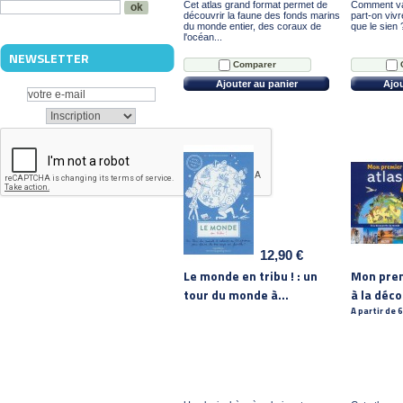
Cet atlas grand format permet de
Comment va
découvrir la faune des fonds marins
part-on viv
du monde entier, des coraux de
que le sien ?
l'océan...
NEWSLETTER
Comparer
Ajouter au panier
Ajou
12,90 €
Le monde en tribu ! : un
Mon prem
tour du monde à...
à la déco
A partir de 