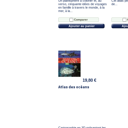
Un planisphère à colorier et, au
Cet atlas p
verso, cinquante idées de voyages
de...
en famille à travers le monde, à la
mer, à la...
Comparer
Ajouter au panier
Ajou
19,80 €
Atlas des océans
Cartographie en 3D présentant les