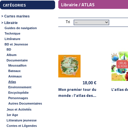
ATLAS
Librairie /
CATÉGORIES
Cartes marines
Tri
Librairie
Guides de navigation
Technique
Littérature
BD et Jeunesse
BD
Album
Documentaire
Moussaillon
Bateaux
Animaux
Atlas
18,00 €
Environnement
Mon premier tour du
L'atlas 
Encyclopédie
monde : l'atlas des...
Personnages
Autres Documentaires
Jeux et Activités
1er Age
Litterature jeunesse
Contes et Légendes