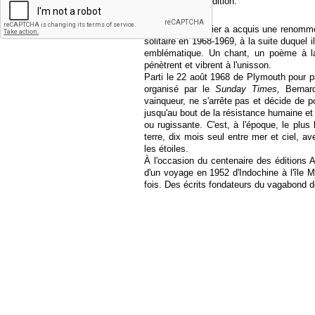
complète cette édition.
Bernard Moitessier a acquis une renommé
solitaire en 1968-1969, à la suite duquel i
emblématique. Un chant, un poème à l
pénètrent et vibrent à l'unisson.
Parti le 22 août 1968 de Plymouth pour pa
organisé par le
Sunday Times,
Bernard
vainqueur, ne s'arrête pas et décide de p
jusqu'au bout de la résistance humaine et 
ou rugissante. C'est, à l'époque, le plus
terre, dix mois seul entre mer et ciel, a
les étoiles.
À l'occasion du centenaire des éditions A
d'un voyage en 1952 d'Indochine à l'île Ma
fois. Des écrits fondateurs du vagabond d