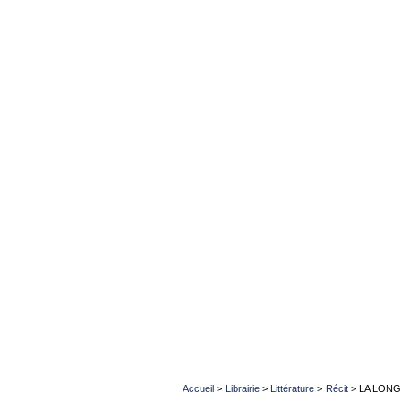
Accueil
>
Librairie
>
Littérature
>
Récit
>
LA LONG