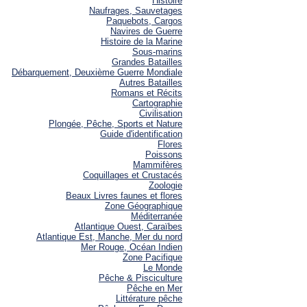
Histoire
Naufrages, Sauvetages
Paquebots, Cargos
Navires de Guerre
Histoire de la Marine
Sous-marins
Grandes Batailles
Débarquement, Deuxième Guerre Mondiale
Autres Batailles
Romans et Récits
Cartographie
Civilisation
Plongée, Pêche, Sports et Nature
Guide d'identification
Flores
Poissons
Mammifères
Coquillages et Crustacés
Zoologie
Beaux Livres faunes et flores
Zone Géographique
Méditerranée
Atlantique Ouest, Caraïbes
Atlantique Est, Manche, Mer du nord
Mer Rouge, Océan Indien
Zone Pacifique
Le Monde
Pêche & Pisciculture
Pêche en Mer
Littérature pêche