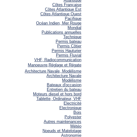
Atlantique
Côtes Française
Côtes Atlantique Est
Côtes Atlantique Ouest
Pacifique
Océan Indien, Mer Rouge
Mondial
Publications annuelles
Technique
Permis bateau
Permis Côtier
Permis Hauturier
Permis Fluvial
VHF, Radiocommunication
Manoeuvre,Réglage et Régate
Architecture Navale, Modélisme
Architecture Navale
Modélisme
Bateaux d'occasion
Entretien du bateau
Moteurs diesel et hors bord
Tablette, Ordinateur, VHF
Electricité
Electronique
Bois
Polyester
Autres maintenances
Météo
Noeuds et Matelotage
Astronomie