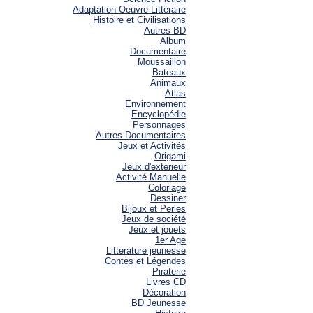
Adaptation Oeuvre Littéraire
Histoire et Civilisations
Autres BD
Album
Documentaire
Moussaillon
Bateaux
Animaux
Atlas
Environnement
Encyclopédie
Personnages
Autres Documentaires
Jeux et Activités
Origami
Jeux d'exterieur
Activité Manuelle
Coloriage
Dessiner
Bijoux et Perles
Jeux de société
Jeux et jouets
1er Age
Litterature jeunesse
Contes et Légendes
Piraterie
Livres CD
Décoration
BD Jeunesse