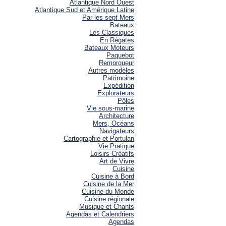
Atlantique Nord Ouest
Atlantique Sud et Amérique Latine
Par les sept Mers
Bateaux
Les Classiques
En Régates
Bateaux Moteurs
Paquebot
Remorqueur
Autres modèles
Patrimoine
Expédition
Explorateurs
Pôles
Vie sous-marine
Architecture
Mers, Océans
Navigateurs
Cartographie et Portulan
Vie Pratique
Loisirs Créatifs
Art de Vivre
Cuisine
Cuisine à Bord
Cuisine de la Mer
Cuisine du Monde
Cuisine régionale
Musique et Chants
Agendas et Calendriers
Agendas