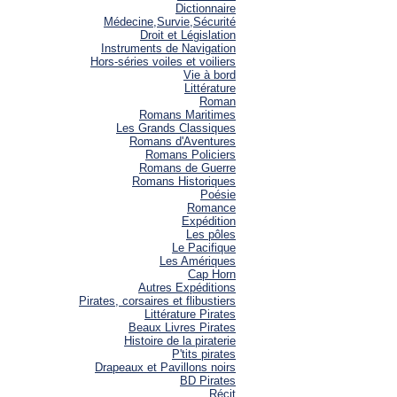
Dictionnaire
Médecine,Survie,Sécurité
Droit et Législation
Instruments de Navigation
Hors-séries voiles et voiliers
Vie à bord
Littérature
Roman
Romans Maritimes
Les Grands Classiques
Romans d'Aventures
Romans Policiers
Romans de Guerre
Romans Historiques
Poésie
Romance
Expédition
Les pôles
Le Pacifique
Les Amériques
Cap Horn
Autres Expéditions
Pirates, corsaires et flibustiers
Littérature Pirates
Beaux Livres Pirates
Histoire de la piraterie
P'tits pirates
Drapeaux et Pavillons noirs
BD Pirates
Récit