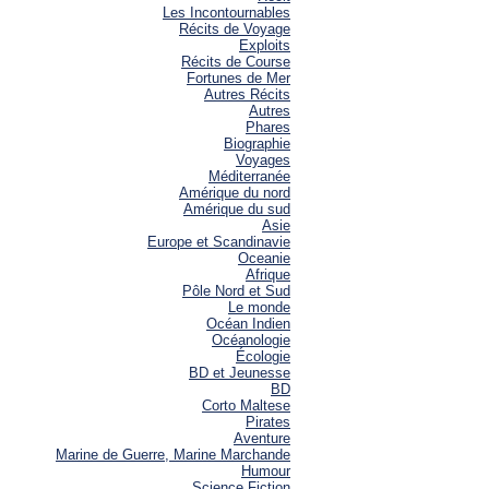
Les Incontournables
Récits de Voyage
Exploits
Récits de Course
Fortunes de Mer
Autres Récits
Autres
Phares
Biographie
Voyages
Méditerranée
Amérique du nord
Amérique du sud
Asie
Europe et Scandinavie
Oceanie
Afrique
Pôle Nord et Sud
Le monde
Océan Indien
Océanologie
Écologie
BD et Jeunesse
BD
Corto Maltese
Pirates
Aventure
Marine de Guerre, Marine Marchande
Humour
Science Fiction