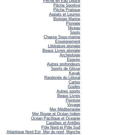
Pêche en Eau Douce
Pêche Sportive
Pêche Pratique
Appats et Leurres
Biologie Marine
Plongée
Niveau
Spots
Chasse Sous-marine
Enseignement
Littérature plongée
Beaux Livres plongée
Archéologie
Epaves
Autres profondeurs
Sports de Glisse
Kayak
Randonée du Littoral
Cartes
Guides
Autres sports
Beaux Livres
Peinture
Voyage
Mer Méditerranée
Mer Rouge et Océan Indien
Océan Pacifique et Oceanie
Caraîbes et Antilles
Pôle Nord et Pôle Sud
Atlantique Nord Est, Mer du nord, Manche