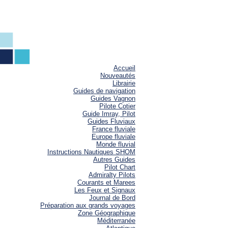
Accueil
Nouveautés
Librairie
Guides de navigation
Guides Vagnon
Pilote Cotier
Guide Imray, Pilot
Guides Fluviaux
France fluviale
Europe fluviale
Monde fluvial
Instructions Nautiques SHOM
Autres Guides
Pilot Chart
Admiralty Pilots
Courants et Marees
Les Feux et Signaux
Journal de Bord
Préparation aux grands voyages
Zone Géographique
Méditerranée