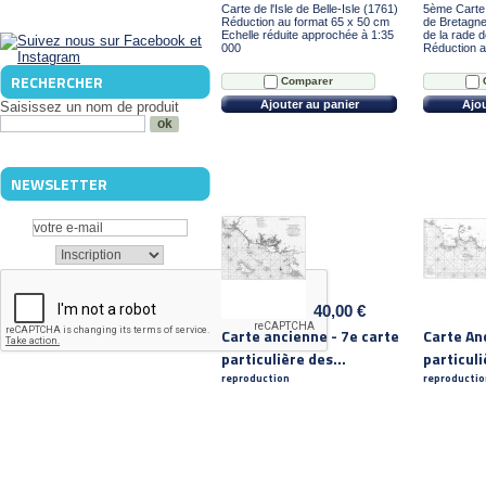
Carte de l'Isle de Belle-Isle (1761)
5ème Carte 
Réduction au format 65 x 50 cm
de Bretagne
Echelle réduite approchée à 1:35
de la rade 
000
Réduction a
RECHERCHER
Comparer
Ajouter au panier
Ajou
Saisissez un nom de produit
NEWSLETTER
40,00 €
Carte ancienne - 7e carte
Carte An
particulière des...
particuli
reproduction
reproductio