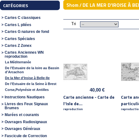
DE LA MER D'IROISE À BE
Shom /
CATÉGORIES
Cartes C classiques
Tri
Cartes L pliées
Cartes G natures de fond
Cartes Spéciales
Cartes Z Zonex
Cartes Anciennes WN
reproduction
La Méditerranée
De l'Estuaire de la loire au Bassin
d'Arcachon
De la Mer d'Iroise à Belle-Ile
De l'Estuaire de la Seine à Brest
40,00 €
Corse,Polynésie et Antilles
Carte ancienne - Carte de
Carte an
Instructions Nautiques
l'Isle de...
particuli
Livres des Feux Signaux
Brumes
reproduction
reproductio
Marées et courants
Ouvrages Radiosignaux
Ouvrages Généraux
Fascicule de Correction