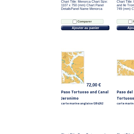
Chart Title: Menorca Chart Size:
Chart Title:
1107 x 750 (mm) Chart Panel
and Ile Tro
DetailsPanel Name Menorca
749 (mm) Ch
Comparer
Ajouter au panier
Ajou
72,00 €
Paso Tortuoso and Canal
Paso del
Jeronimo
Tortuos
carte marine anglaise GB4262
carte marin