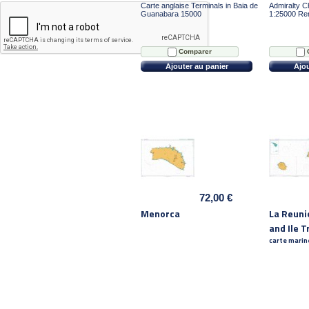
Carte anglaise Terminals in Baia de
Admiralty Ch
Guanabara 15000
1:25000 R
Comparer
Ajouter au panier
Ajou
72,00 €
Menorca
La Reuni
and Ile 
carte marin