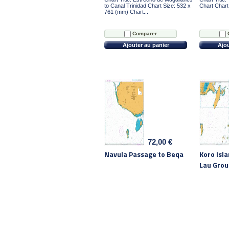
to Canal Trinidad Chart Size: 532 x
Chart Chart.
761 (mm) Chart...
Comparer
Ajouter au panier
Ajou
72,00 €
Navula Passage to Beqa
Koro Isl
Lau Grou