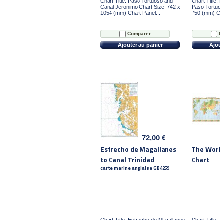
Chart Title: Paso Tortuoso and
Chart Title
Canal Jeronimo Chart Size: 742 x
Paso Tortuo
1054 (mm) Chart Panel...
750 (mm) Ch
Comparer
Ajouter au panier
Ajou
72,00 €
Estrecho de Magallanes
The Wor
to Canal Trinidad
Chart
carte marine anglaise GB4259
Chart Title: Estrecho de Magallanes
Chart Title