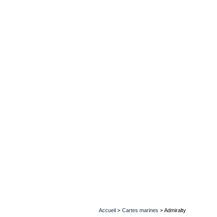
Accueil
>
Cartes marines
>
Admiralty