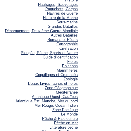
Histoire
Naufrages, Sauvetages
Paquebots, Cargos
Navires de Guerre
Histoire de la Marine
Sous-marins
Grandes Batailles
Débarquement, Deuxième Guerre Mondiale
Autres Batailles
Romans et Récits
Cartographie
Civilisation
Plongée, Pêche, Sports et Nature
Guide d'identification
Flores
Poissons
Mammifères
Coquillages et Crustacés
Zoologie
Beaux Livres faunes et flores
Zone Géographique
Méditerranée
Atlantique Ouest, Caraïbes
Atlantique Est, Manche, Mer du nord
Mer Rouge, Océan Indien
Zone Pacifique
Le Monde
Pêche & Pisciculture
Pêche en Mer
Littérature pêche