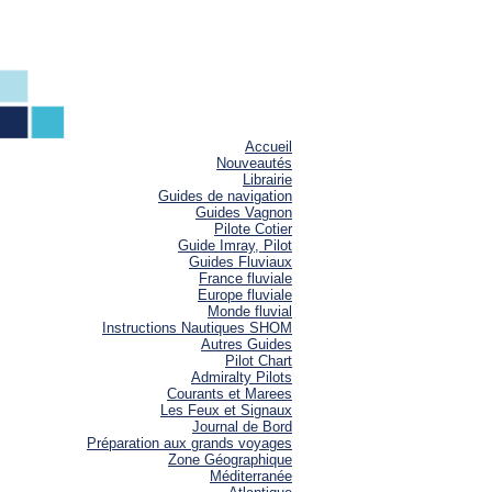
Accueil
Nouveautés
Librairie
Guides de navigation
Guides Vagnon
Pilote Cotier
Guide Imray, Pilot
Guides Fluviaux
France fluviale
Europe fluviale
Monde fluvial
Instructions Nautiques SHOM
Autres Guides
Pilot Chart
Admiralty Pilots
Courants et Marees
Les Feux et Signaux
Journal de Bord
Préparation aux grands voyages
Zone Géographique
Méditerranée