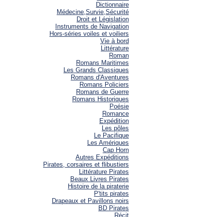
Dictionnaire
Médecine,Survie,Sécurité
Droit et Législation
Instruments de Navigation
Hors-séries voiles et voiliers
Vie à bord
Littérature
Roman
Romans Maritimes
Les Grands Classiques
Romans d'Aventures
Romans Policiers
Romans de Guerre
Romans Historiques
Poésie
Romance
Expédition
Les pôles
Le Pacifique
Les Amériques
Cap Horn
Autres Expéditions
Pirates, corsaires et flibustiers
Littérature Pirates
Beaux Livres Pirates
Histoire de la piraterie
P'tits pirates
Drapeaux et Pavillons noirs
BD Pirates
Récit