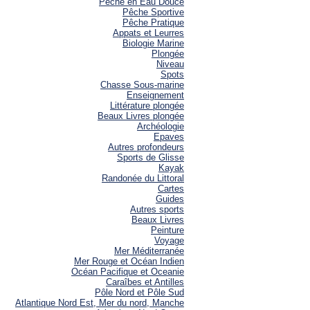
Pêche en Eau Douce
Pêche Sportive
Pêche Pratique
Appats et Leurres
Biologie Marine
Plongée
Niveau
Spots
Chasse Sous-marine
Enseignement
Littérature plongée
Beaux Livres plongée
Archéologie
Epaves
Autres profondeurs
Sports de Glisse
Kayak
Randonée du Littoral
Cartes
Guides
Autres sports
Beaux Livres
Peinture
Voyage
Mer Méditerranée
Mer Rouge et Océan Indien
Océan Pacifique et Oceanie
Caraîbes et Antilles
Pôle Nord et Pôle Sud
Atlantique Nord Est, Mer du nord, Manche