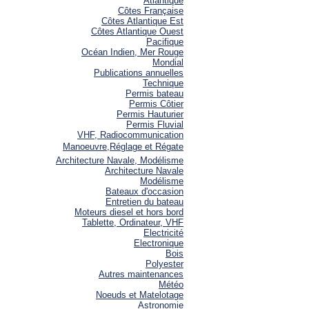
Atlantique
Côtes Française
Côtes Atlantique Est
Côtes Atlantique Ouest
Pacifique
Océan Indien, Mer Rouge
Mondial
Publications annuelles
Technique
Permis bateau
Permis Côtier
Permis Hauturier
Permis Fluvial
VHF, Radiocommunication
Manoeuvre,Réglage et Régate
Architecture Navale, Modélisme
Architecture Navale
Modélisme
Bateaux d'occasion
Entretien du bateau
Moteurs diesel et hors bord
Tablette, Ordinateur, VHF
Electricité
Electronique
Bois
Polyester
Autres maintenances
Météo
Noeuds et Matelotage
Astronomie