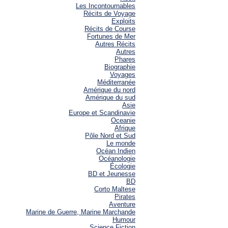
Les Incontournables
Récits de Voyage
Exploits
Récits de Course
Fortunes de Mer
Autres Récits
Autres
Phares
Biographie
Voyages
Méditerranée
Amérique du nord
Amérique du sud
Asie
Europe et Scandinavie
Oceanie
Afrique
Pôle Nord et Sud
Le monde
Océan Indien
Océanologie
Écologie
BD et Jeunesse
BD
Corto Maltese
Pirates
Aventure
Marine de Guerre, Marine Marchande
Humour
Science Fiction