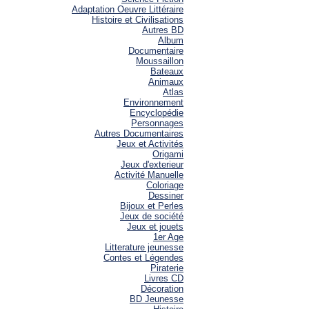
Adaptation Oeuvre Littéraire
Histoire et Civilisations
Autres BD
Album
Documentaire
Moussaillon
Bateaux
Animaux
Atlas
Environnement
Encyclopédie
Personnages
Autres Documentaires
Jeux et Activités
Origami
Jeux d'exterieur
Activité Manuelle
Coloriage
Dessiner
Bijoux et Perles
Jeux de société
Jeux et jouets
1er Age
Litterature jeunesse
Contes et Légendes
Piraterie
Livres CD
Décoration
BD Jeunesse