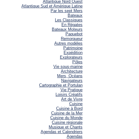
Atlantique Nord Ouest
Atlantique Sud et Amérique Latine
Par les sept Mers
Bateaux
Les Classiques
En Régates
Bateaux Moteurs
Paquebot
Remorqueur
Autres modèles
Patrimoine
Expédition
Explorateurs
Pôles
Vie sous-marine
Architecture
Mers, Océans
Navigateurs
Cartographie et Portulan
Vie Pratique
Loisirs Créatifs
Art de Vivre
Cuisine
Cuisine à Bord
Cuisine de la Mer
Cuisine du Monde
Cuisine régionale
Musique et Chants
Agendas et Calendriers
Agendas