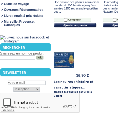
Une histoire des phares à travers le
Un reportag
Guide de Voyage
monde, du XVIIIe siècle jusqu'aux
réalisé ent
années 1950 retraçant le quotidien
des chantie
Ouvrages Réglementaires
des...
Nazaire. De
Livres neufs à prix réduits
Comparer
Marseille, Provence,
Calanques
Ajouter au panier
Ajou
RECHERCHER
Saisissez un nom de produit
NEWSLETTER
16,90 €
Les navires : histoire et
caractéristiques...
traduit de l'anglais par Orsola
Gelphi