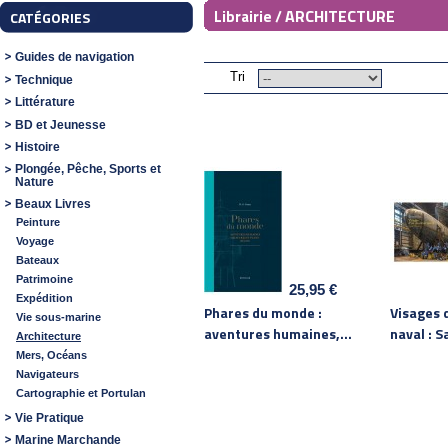
ARCHITECTURE
Librairie /
CATÉGORIES
Guides de navigation
Tri
Technique
Littérature
BD et Jeunesse
Histoire
Plongée, Pêche, Sports et
Nature
Beaux Livres
Peinture
Voyage
Bateaux
Patrimoine
25,95 €
Expédition
Phares du monde :
Visages 
Vie sous-marine
aventures humaines,...
naval : 
Architecture
Mers, Océans
Navigateurs
Cartographie et Portulan
Vie Pratique
Marine Marchande