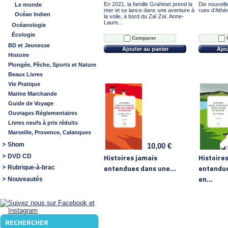
En 2021, la famille Grahinet prend la
Dix nouvell
Le monde
mer et se lance dans une aventure à
rues d'Athèn
Océan Indien
la voile, à bord du Zaï Zaï. Anne-
Laure...
Océanologie
Écologie
Comparer
BD et Jeunesse
Ajouter au panier
Ajou
Histoire
Plongée, Pêche, Sports et Nature
Beaux Livres
Vie Pratique
Marine Marchande
Guide de Voyage
Ouvrages Réglementaires
Livres neufs à prix réduits
Marseille, Provence, Calanques
Shom
10,00 €
Histoires jamais
Histoire
DVD CD
entendues dans une...
entendue
Rubrique-à-brac
en...
Nouveautés
RECHERCHER