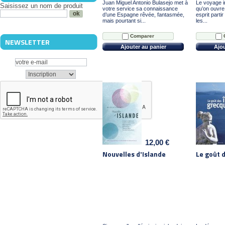
Juan Miguel Antonio Bulasejo met à
Le voyage 
Saisissez un nom de produit
votre service sa connaissance
qu’on ouvre 
d’une Espagne rêvée, fantasmée,
esprit parti
mais pourtant si...
les...
Comparer
NEWSLETTER
Ajouter au panier
Ajou
12,00 €
Nouvelles d'Islande
Le goût 