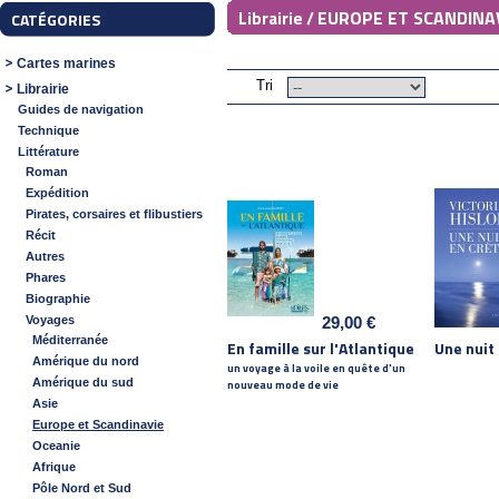
EUROPE ET SCANDINA
Librairie /
CATÉGORIES
Cartes marines
Tri
Librairie
Guides de navigation
Technique
Littérature
Roman
Expédition
Pirates, corsaires et flibustiers
Récit
Autres
Phares
Biographie
Voyages
29,00 €
Méditerranée
En famille sur l'Atlantique
Une nuit
Amérique du nord
un voyage à la voile en quête d'un
Amérique du sud
nouveau mode de vie
Asie
Europe et Scandinavie
Oceanie
Afrique
Pôle Nord et Sud