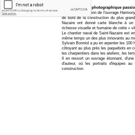
Une immersion photographique passion
Après la publication de l'ouvrage
Harmony
de bord de la construction du plus gran
Nazaire ont donné carte blanche à un j
richesse visuelle et humaine de cette « vill
Le chantier naval de Saint-Nazaire est e
même temps un des plus innovants au mon
Sylvain Bonniol a pu en arpenter les 100
côtoyant au plus près les paquebots en co
les charpentiers dans les ateliers, les te
Il en ressort un ouvrage étonnant, d'une
d'auteur, où les portraits d'équipes a
construction.