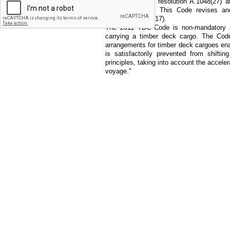
was adopted by resolution A.1048(27) a
November 2011. This Code revises an
resolution A.715(17).
The 2011 TDC Code is non-mandatory an
carrying a timber deck cargo. The Cod
arrangements for timber deck cargoes enabl
is satisfactorily prevented from shifti
principles, taking into account the accele
voyage."