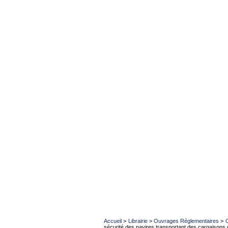
Accueil
>
Librairie
>
Ouvrages Réglementaires
>
sécurité des navires transportant des cargaisons 