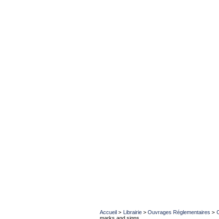
Accueil
>
Librairie
>
Ouvrages Réglementaires
>
marks and signs