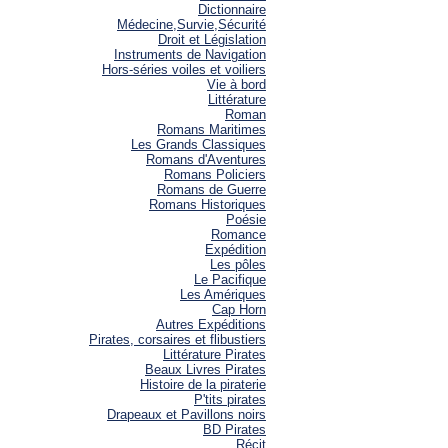
Dictionnaire
Médecine,Survie,Sécurité
Droit et Législation
Instruments de Navigation
Hors-séries voiles et voiliers
Vie à bord
Littérature
Roman
Romans Maritimes
Les Grands Classiques
Romans d'Aventures
Romans Policiers
Romans de Guerre
Romans Historiques
Poésie
Romance
Expédition
Les pôles
Le Pacifique
Les Amériques
Cap Horn
Autres Expéditions
Pirates, corsaires et flibustiers
Littérature Pirates
Beaux Livres Pirates
Histoire de la piraterie
P'tits pirates
Drapeaux et Pavillons noirs
BD Pirates
Récit