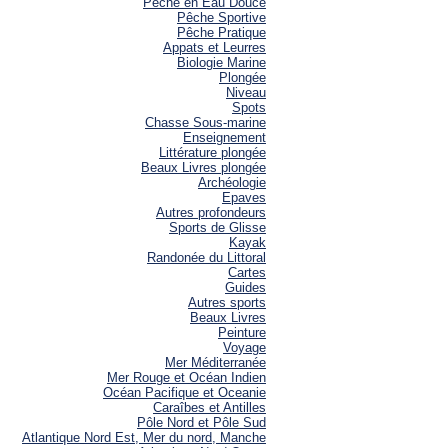
Pêche en Eau Douce
Pêche Sportive
Pêche Pratique
Appats et Leurres
Biologie Marine
Plongée
Niveau
Spots
Chasse Sous-marine
Enseignement
Littérature plongée
Beaux Livres plongée
Archéologie
Epaves
Autres profondeurs
Sports de Glisse
Kayak
Randonée du Littoral
Cartes
Guides
Autres sports
Beaux Livres
Peinture
Voyage
Mer Méditerranée
Mer Rouge et Océan Indien
Océan Pacifique et Oceanie
Caraîbes et Antilles
Pôle Nord et Pôle Sud
Atlantique Nord Est, Mer du nord, Manche