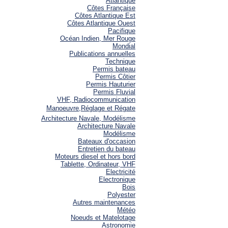
Atlantique
Côtes Française
Côtes Atlantique Est
Côtes Atlantique Ouest
Pacifique
Océan Indien, Mer Rouge
Mondial
Publications annuelles
Technique
Permis bateau
Permis Côtier
Permis Hauturier
Permis Fluvial
VHF, Radiocommunication
Manoeuvre,Réglage et Régate
Architecture Navale, Modélisme
Architecture Navale
Modélisme
Bateaux d'occasion
Entretien du bateau
Moteurs diesel et hors bord
Tablette, Ordinateur, VHF
Electricité
Electronique
Bois
Polyester
Autres maintenances
Météo
Noeuds et Matelotage
Astronomie