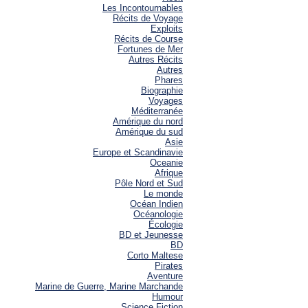
Les Incontournables
Récits de Voyage
Exploits
Récits de Course
Fortunes de Mer
Autres Récits
Autres
Phares
Biographie
Voyages
Méditerranée
Amérique du nord
Amérique du sud
Asie
Europe et Scandinavie
Oceanie
Afrique
Pôle Nord et Sud
Le monde
Océan Indien
Océanologie
Écologie
BD et Jeunesse
BD
Corto Maltese
Pirates
Aventure
Marine de Guerre, Marine Marchande
Humour
Science Fiction