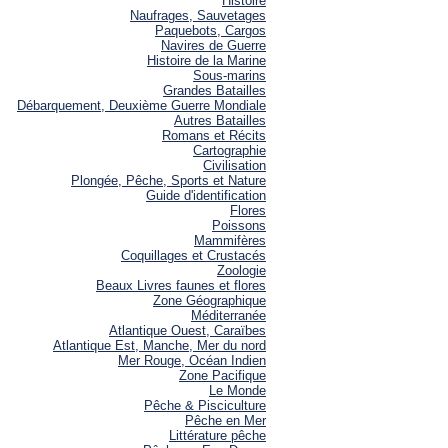
Histoire
Naufrages, Sauvetages
Paquebots, Cargos
Navires de Guerre
Histoire de la Marine
Sous-marins
Grandes Batailles
Débarquement, Deuxième Guerre Mondiale
Autres Batailles
Romans et Récits
Cartographie
Civilisation
Plongée, Pêche, Sports et Nature
Guide d'identification
Flores
Poissons
Mammifères
Coquillages et Crustacés
Zoologie
Beaux Livres faunes et flores
Zone Géographique
Méditerranée
Atlantique Ouest, Caraïbes
Atlantique Est, Manche, Mer du nord
Mer Rouge, Océan Indien
Zone Pacifique
Le Monde
Pêche & Pisciculture
Pêche en Mer
Littérature pêche