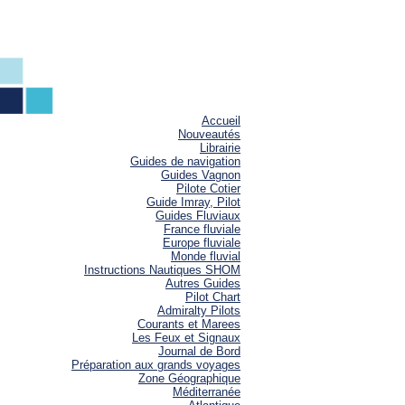
Accueil
Nouveautés
Librairie
Guides de navigation
Guides Vagnon
Pilote Cotier
Guide Imray, Pilot
Guides Fluviaux
France fluviale
Europe fluviale
Monde fluvial
Instructions Nautiques SHOM
Autres Guides
Pilot Chart
Admiralty Pilots
Courants et Marees
Les Feux et Signaux
Journal de Bord
Préparation aux grands voyages
Zone Géographique
Méditerranée