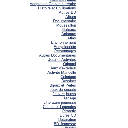
Adaptation Oeuvre Littéraire
Histoire et Civilisations
Autres BD
Album
Documentaire
Moussaillon
Bateaux
Animaux
Atlas
Environnement
Encyclopédie
Personnages
Autres Documentaires
Jeux et Activités
Origami
Jeux d'exterieur
Activité Manuelle
Coloriage
Dessiner
Bijoux et Perles
Jeux de société
Jeux et jouets
1er Age
Litterature jeunesse
Contes et Légendes
Piraterie
Livres CD
Décoration
BD Jeunesse