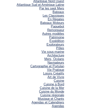
Atlantique Nord Ouest
Atlantique Sud et Amérique Latine
Par les sept Mers
Bateaux
Les Classiques
En Régates
Bateaux Moteurs
Paquebot
Remorqueur
Autres modèles
Patrimoine
Expédition
Explorateurs
Pôles
Vie sous-marine
Architecture
Mers, Océans
Navigateurs
Cartographie et Portulan
Vie Pratique
Loisirs Créatifs
Art de Vivre
Cuisine
Cuisine à Bord
Cuisine de la Mer
Cuisine du Monde
Cuisine régionale
Musique et Chants
Agendas et Calendriers
Agendas