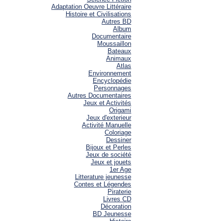
Adaptation Oeuvre Littéraire
Histoire et Civilisations
Autres BD
Album
Documentaire
Moussaillon
Bateaux
Animaux
Atlas
Environnement
Encyclopédie
Personnages
Autres Documentaires
Jeux et Activités
Origami
Jeux d'exterieur
Activité Manuelle
Coloriage
Dessiner
Bijoux et Perles
Jeux de société
Jeux et jouets
1er Age
Litterature jeunesse
Contes et Légendes
Piraterie
Livres CD
Décoration
BD Jeunesse