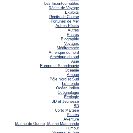
Les Incontournables
Récits de Voyage
Exploits
Récits de Course
Fortunes de Mer
Autres Récits
Autres
Phares
Biographie
Voyages
Méditerranée
Amérique du nord
Amérique du sud
Asie
Europe et Scandinavie
Oceanie
Afrique
Pôle Nord et Sud
Le monde
Océan Indien
Océanologie
Écologie
BD et Jeunesse
BD
Corto Maltese
Pirates
Aventure
Marine de Guerre, Marine Marchande
Humour
Science Fiction