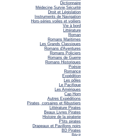
Dictionnaire
Médecine,Survie,Sécurité
Droit et Législation
Instruments de Navigation
Hors-séries voiles et voiliers
Vie à bord
Littérature
Roman
Romans Maritimes
Les Grands Classiques
Romans d'Aventures
Romans Policiers
Romans de Guerre
Romans Historiques
Poésie
Romance
Expédition
Les pôles
Le Pacifique
Les Amériques
Cap Horn
Autres Expéditions
Pirates, corsaires et flibustiers
Littérature Pirates
Beaux Livres Pirates
Histoire de la piraterie
P'tits pirates
Drapeaux et Pavillons noirs
BD Pirates
Récit