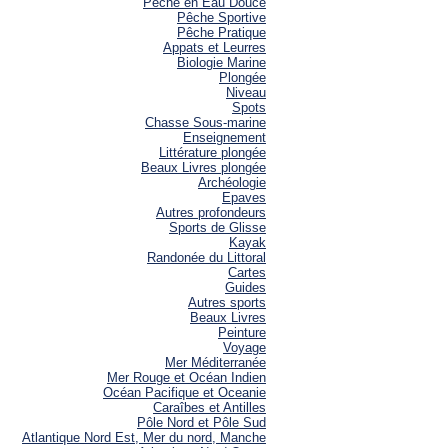
Pêche en Eau Douce
Pêche Sportive
Pêche Pratique
Appats et Leurres
Biologie Marine
Plongée
Niveau
Spots
Chasse Sous-marine
Enseignement
Littérature plongée
Beaux Livres plongée
Archéologie
Epaves
Autres profondeurs
Sports de Glisse
Kayak
Randonée du Littoral
Cartes
Guides
Autres sports
Beaux Livres
Peinture
Voyage
Mer Méditerranée
Mer Rouge et Océan Indien
Océan Pacifique et Oceanie
Caraîbes et Antilles
Pôle Nord et Pôle Sud
Atlantique Nord Est, Mer du nord, Manche