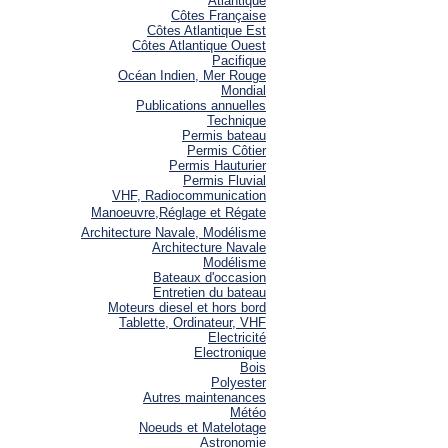
Atlantique
Côtes Française
Côtes Atlantique Est
Côtes Atlantique Ouest
Pacifique
Océan Indien, Mer Rouge
Mondial
Publications annuelles
Technique
Permis bateau
Permis Côtier
Permis Hauturier
Permis Fluvial
VHF, Radiocommunication
Manoeuvre,Réglage et Régate
Architecture Navale, Modélisme
Architecture Navale
Modélisme
Bateaux d'occasion
Entretien du bateau
Moteurs diesel et hors bord
Tablette, Ordinateur, VHF
Electricité
Electronique
Bois
Polyester
Autres maintenances
Météo
Noeuds et Matelotage
Astronomie