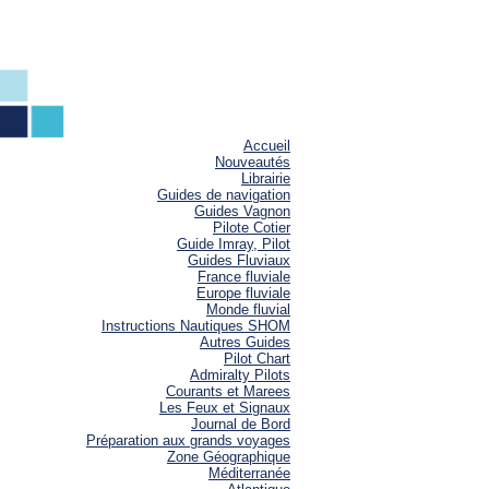
Accueil
Nouveautés
Librairie
Guides de navigation
Guides Vagnon
Pilote Cotier
Guide Imray, Pilot
Guides Fluviaux
France fluviale
Europe fluviale
Monde fluvial
Instructions Nautiques SHOM
Autres Guides
Pilot Chart
Admiralty Pilots
Courants et Marees
Les Feux et Signaux
Journal de Bord
Préparation aux grands voyages
Zone Géographique
Méditerranée