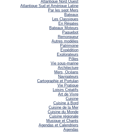
Atlantique Nord Ouest
Atlantique Sud et Amérique Latine
Par les sept Mers
Bateaux
Les Classiques
En Régates
Bateaux Moteurs
Paquebot
Remorqueur
Autres modèles
Patrimoine
Expédition
Explorateurs
Pôles
Vie sous-marine
Architecture
Mers, Océans
Navigateurs
Cartographie et Portulan
Vie Pratique
Loisirs Créatifs
Art de Vivre
Cuisine
Cuisine à Bord
Cuisine de la Mer
Cuisine du Monde
Cuisine régionale
Musique et Chants
Agendas et Calendriers
Agendas