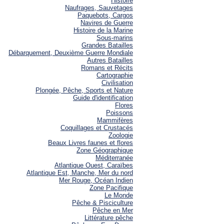
Histoire
Naufrages, Sauvetages
Paquebots, Cargos
Navires de Guerre
Histoire de la Marine
Sous-marins
Grandes Batailles
Débarquement, Deuxième Guerre Mondiale
Autres Batailles
Romans et Récits
Cartographie
Civilisation
Plongée, Pêche, Sports et Nature
Guide d'identification
Flores
Poissons
Mammifères
Coquillages et Crustacés
Zoologie
Beaux Livres faunes et flores
Zone Géographique
Méditerranée
Atlantique Ouest, Caraïbes
Atlantique Est, Manche, Mer du nord
Mer Rouge, Océan Indien
Zone Pacifique
Le Monde
Pêche & Pisciculture
Pêche en Mer
Littérature pêche