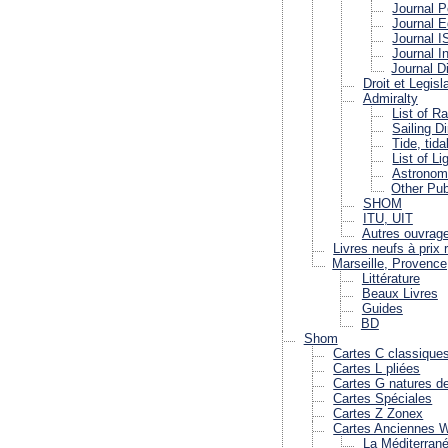
Journal P
Journal 
Journal 
Journal I
Journal D
Droit et Legisl
Admiralty
List of R
Sailing Di
Tide, tid
List of L
Astronomi
Other Pub
SHOM
ITU, UIT
Autres ouvrag
Livres neufs à prix 
Marseille, Provenc
Littérature
Beaux Livres
Guides
BD
Shom
Cartes C classique
Cartes L pliées
Cartes G natures d
Cartes Spéciales
Cartes Z Zonex
Cartes Anciennes W
La Méditerran