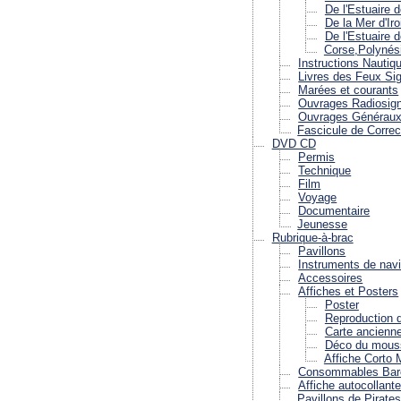
De l'Estuaire 
De la Mer d'Iro
De l'Estuaire 
Corse,Polynési
Instructions Nautiq
Livres des Feux S
Marées et courants
Ouvrages Radiosig
Ouvrages Générau
Fascicule de Correc
DVD CD
Permis
Technique
Film
Voyage
Documentaire
Jeunesse
Rubrique-à-brac
Pavillons
Instruments de navi
Accessoires
Affiches et Posters
Poster
Reproduction d
Carte ancienn
Déco du mouss
Affiche Corto 
Consommables Bar
Affiche autocollant
Pavillons de Pirate