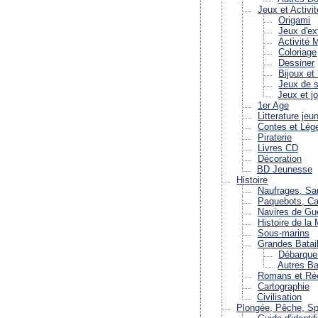
Jeux et Activi
Origami
Jeux d'ex
Activité 
Coloriage
Dessiner
Bijoux et
Jeux de s
Jeux et j
1er Age
Litterature je
Contes et Lég
Piraterie
Livres CD
Décoration
BD Jeunesse
Histoire
Naufrages, Sa
Paquebots, Ca
Navires de Gu
Histoire de la 
Sous-marins
Grandes Batail
Débarque
Autres Ba
Romans et Réc
Cartographie
Civilisation
Plongée, Pêche, Sp