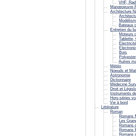
VHF, Rad
Manœoeuvre,R
Architecture 
Architect
Modélis
Bateaux d
Entretien du b
Moteurs d
Tablette,
Electricit
Electroni
Bois
Polyester
Autres m
Météo
Noeuds et Mat
Astronomie
Dictionnaire
Médecine,Surv
Droit et Législ
Instruments de
Hors-séries voi
Vie à bord
Littérature
Roman
Romans M
Les Gran
Romans d
Romans P
Romans d