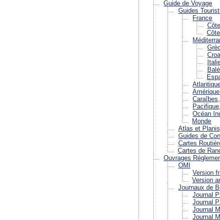
Guide de Voyage
Guides Tourist
France
Côte
Côte
Méditerr
Grè
Croa
Itali
Balé
Esp
Atlantiqu
Amérique
Caraîbes,
Pacifique
Océan Ind
Monde
Atlas et Plani
Guides de Conv
Cartes Routièr
Cartes de Ran
Ouvrages Réglemen
OMI
Version f
Version a
Journaux de B
Journal P
Journal P
Journal 
Journal M