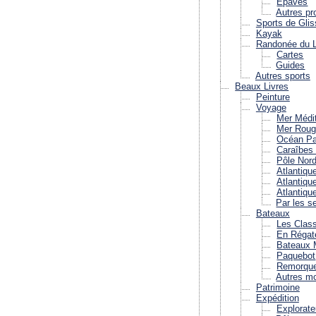
Epaves
Autres pr
Sports de Glis
Kayak
Randonée du Li
Cartes
Guides
Autres sports
Beaux Livres
Peinture
Voyage
Mer Médi
Mer Roug
Océan Pa
Caraîbes 
Pôle Nord
Atlantiqu
Atlantiqu
Atlantiqu
Par les s
Bateaux
Les Clas
En Régat
Bateaux 
Paquebot
Remorqu
Autres m
Patrimoine
Expédition
Explorate