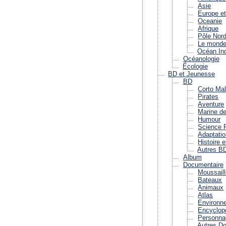
Asie
Europe e
Oceanie
Afrique
Pôle Nor
Le mond
Océan In
Océanologie
Écologie
BD et Jeunesse
BD
Corto Ma
Pirates
Aventure
Marine d
Humour
Science F
Adaptatio
Histoire e
Autres B
Album
Documentaire
Moussail
Bateaux
Animaux
Atlas
Environn
Encyclop
Personna
Autres D