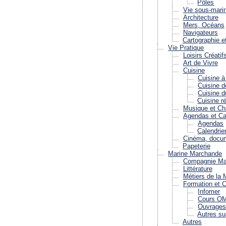
Pôles
Vie sous-mari
Architecture
Mers, Océans
Navigateurs
Cartographie e
Vie Pratique
Loisirs Créatif
Art de Vivre
Cuisine
Cuisine à
Cuisine d
Cuisine 
Cuisine r
Musique et Ch
Agendas et Ca
Agendas
Calendrie
Cinéma, docum
Papeterie
Marine Marchande
Compagnie Ma
Littérature
Métiers de la 
Formation et 
Infomer
Cours O
Ouvrage
Autres su
Autres