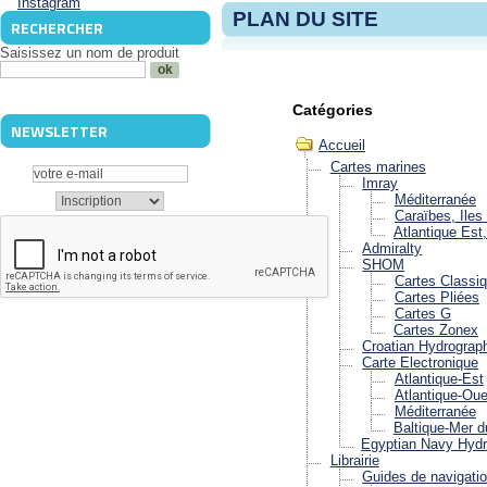
PLAN DU SITE
RECHERCHER
Saisissez un nom de produit
Catégories
NEWSLETTER
Accueil
Cartes marines
Imray
Méditerranée
Caraïbes, Iles 
Atlantique Es
Admiralty
SHOM
Cartes Classi
Cartes Pliées
Cartes G
Cartes Zonex
Croatian Hydrograph
Carte Electronique
Atlantique-Est
Atlantique-Oue
Méditerranée
Baltique-Mer d
Egyptian Navy Hydr
Librairie
Guides de navigati