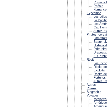
Romans H
Poésie
Romance
Expédition
Les pôle
Le Pacifi
Les Amér
Cap Horn
Autres Ex
Pirates, corsai
Littératur
Beaux Liv
Histoire d
P'tits pir
Drapeaux 
BD Pirat
Récit
Les Incon
Récits d
Exploits
Récits d
Fortunes
Autres Ré
Autres
Phares
Biographie
Voyages
Méditerr
Amérique
Amérique