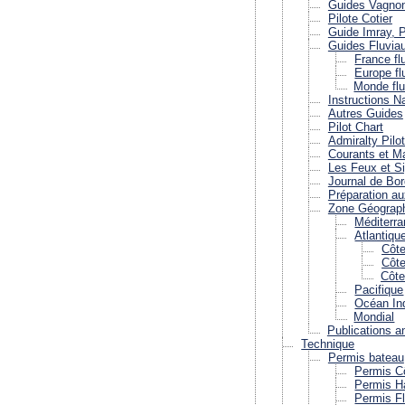
Guides Vagno
Pilote Cotier
Guide Imray, P
Guides Fluvia
France fl
Europe fl
Monde flu
Instructions 
Autres Guides
Pilot Chart
Admiralty Pilo
Courants et M
Les Feux et S
Journal de Bor
Préparation a
Zone Géograp
Méditerr
Atlantiqu
Côte
Côte
Côte
Pacifique
Océan In
Mondial
Publications a
Technique
Permis bateau
Permis Cô
Permis Ha
Permis Fl