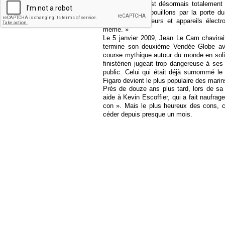
« Mon bateau est désormais totalement r
pénètre à gros bouillons par la porte d
bateau : ordinateurs et appareils électr
même. »
Le 5 janvier 2009, Jean Le Cam chavirai
termine son deuxième Vendée Globe av
course mythique autour du monde en solit
finistérien jugeait trop dangereuse à se
public. Celui qui était déjà surnommé l
Figaro devient le plus populaire des marin
Près de douze ans plus tard, lors de sa 
aide à Kevin Escoffier, qui a fait naufrag
con ». Mais le plus heureux des cons, c
céder depuis presque un mois.