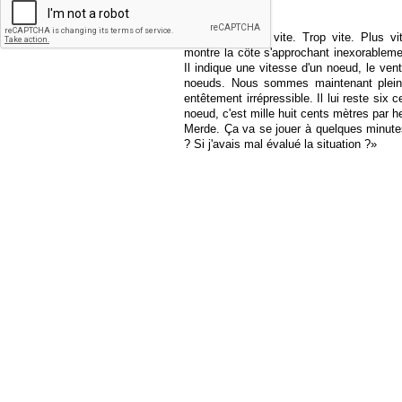
le large, etc.
«Nous dérivons vite. Trop vite. Plus vi
montre la côte s'approchant inexorable
Il indique une vitesse d'un noeud, le ven
noeuds. Nous sommes maintenant plein t
entêtement irrépressible. Il lui reste six
noeud, c'est mille huit cents mètres par h
Merde. Ça va se jouer à quelques minute
? Si j'avais mal évalué la situation ?»