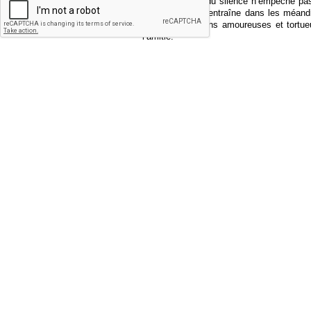
dans le monde du silence n’empêche pas 
ici encore nous entraîne dans les méand
dans ses relations amoureuses et tortue
l’amitié.