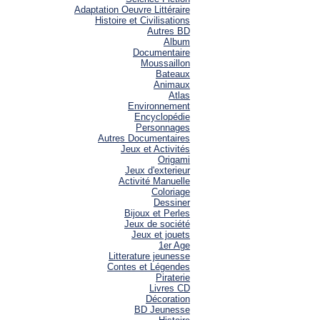
Adaptation Oeuvre Littéraire
Histoire et Civilisations
Autres BD
Album
Documentaire
Moussaillon
Bateaux
Animaux
Atlas
Environnement
Encyclopédie
Personnages
Autres Documentaires
Jeux et Activités
Origami
Jeux d'exterieur
Activité Manuelle
Coloriage
Dessiner
Bijoux et Perles
Jeux de société
Jeux et jouets
1er Age
Litterature jeunesse
Contes et Légendes
Piraterie
Livres CD
Décoration
BD Jeunesse