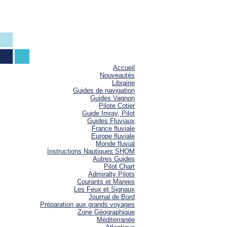
Accueil
Nouveautés
Librairie
Guides de navigation
Guides Vagnon
Pilote Cotier
Guide Imray, Pilot
Guides Fluviaux
France fluviale
Europe fluviale
Monde fluvial
Instructions Nautiques SHOM
Autres Guides
Pilot Chart
Admiralty Pilots
Courants et Marees
Les Feux et Signaux
Journal de Bord
Préparation aux grands voyages
Zone Géographique
Méditerranée