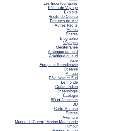
Les Incontournables
Récits de Voyage
Exploits
Récits de Course
Fortunes de Mer
Autres Récits
Autres
Phares
Biographie
Voyages
Méditerranée
Amérique du nord
Amérique du sud
Asie
Europe et Scandinavie
Oceanie
Afrique
Pôle Nord et Sud
Le monde
Océan Indien
Océanologie
Écologie
BD et Jeunesse
BD
Corto Maltese
Pirates
Aventure
Marine de Guerre, Marine Marchande
Humour
Science Fiction