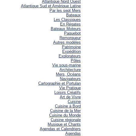
Atlantique Nord Ouest
Atlantique Sud et Amérique Latine
Par les sept Mers
Bateaux
Les Classiques
En Régates
Bateaux Moteurs
Paquebot
Remorqueur
Autres modèles
Patrimoine
Expédition
Explorateurs
Pôles
Vie sous-marine
Architecture
Mers, Océans
Navigateurs
Cartographie et Portulan
Vie Pratique
Loisirs Créatifs
Art de Vivre
Cuisine
Cuisine à Bord
Cuisine de la Mer
Cuisine du Monde
Cuisine régionale
Musique et Chants
Agendas et Calendriers
Agendas