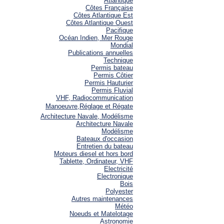
Atlantique
Côtes Française
Côtes Atlantique Est
Côtes Atlantique Ouest
Pacifique
Océan Indien, Mer Rouge
Mondial
Publications annuelles
Technique
Permis bateau
Permis Côtier
Permis Hauturier
Permis Fluvial
VHF, Radiocommunication
Manoeuvre,Réglage et Régate
Architecture Navale, Modélisme
Architecture Navale
Modélisme
Bateaux d'occasion
Entretien du bateau
Moteurs diesel et hors bord
Tablette, Ordinateur, VHF
Electricité
Electronique
Bois
Polyester
Autres maintenances
Météo
Noeuds et Matelotage
Astronomie