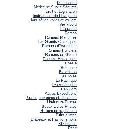
Dictionnaire
Médecine,Survie,Sécurité
Droit et Législation
Instruments de Navigation
Hors-séries voiles et voiliers
Vie à bord
Littérature
Roman
Romans Maritimes
Les Grands Classiques
Romans d'Aventures
Romans Policiers
Romans de Guerre
Romans Historiques
Poésie
Romance
Expédition
Les pôles
Le Pacifique
Les Amériques
Cap Horn
Autres Expéditions
Pirates, corsaires et flibustiers
Littérature Pirates
Beaux Livres Pirates
Histoire de la piraterie
P'tits pirates
Drapeaux et Pavillons noirs
BD Pirates
Récit