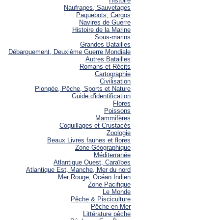
Histoire
Naufrages, Sauvetages
Paquebots, Cargos
Navires de Guerre
Histoire de la Marine
Sous-marins
Grandes Batailles
Débarquement, Deuxième Guerre Mondiale
Autres Batailles
Romans et Récits
Cartographie
Civilisation
Plongée, Pêche, Sports et Nature
Guide d'identification
Flores
Poissons
Mammifères
Coquillages et Crustacés
Zoologie
Beaux Livres faunes et flores
Zone Géographique
Méditerranée
Atlantique Ouest, Caraïbes
Atlantique Est, Manche, Mer du nord
Mer Rouge, Océan Indien
Zone Pacifique
Le Monde
Pêche & Pisciculture
Pêche en Mer
Littérature pêche