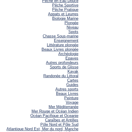
Pêche en Eau Douce
Pêche Sportive
Pêche Pratique
Appats et Leurres
Biologie Marine
Plongée
Niveau
Spots
Chasse Sous-marine
Enseignement
Littérature plongée
Beaux Livres plongée
Archéologie
Epaves
Autres profondeurs
Sports de Glisse
Kayak
Randonée du Littoral
Cartes
Guides
Autres sports
Beaux Livres
Peinture
Voyage
Mer Méditerranée
Mer Rouge et Océan Indien
Océan Pacifique et Oceanie
Caraîbes et Antilles
Pôle Nord et Pôle Sud
Atlantique Nord Est, Mer du nord, Manche