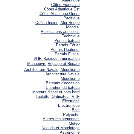
Atlantique
Côtes Française
Côtes Atlantique Est
Côtes Atlantique Ouest
Pacifique
Océan Indien, Mer Rouge
Mondial
Publications annuelles
Technique
Permis bateau
Permis Côtier
Permis Hauturier
Permis Fluvial
VHF, Radiocommunication
Manoeuvre,Réglage et Régate
Architecture Navale, Modélisme
Architecture Navale
Modélisme
Bateaux d'occasion
Entretien du bateau
Moteurs diesel et hors bord
Tablette, Ordinateur, VHF
Electricité
Electronique
Bois
Polyester
Autres maintenances
Météo
Noeuds et Matelotage
Astronomie