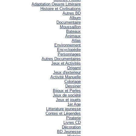
Adaptation Oeuvre Littéraire
Histoire et Civilisations
Autres BD
Album
Documentaire
Moussaillon
Bateaux
Animaux
Atlas
Environnement
Encyclopédie
Personnages
Autres Documentaires
Jeux et Activités
Origami
Jeux d'exterieur
Activité Manuelle
Coloriage
Dessiner
Bijoux et Perles
Jeux de société
Jeux et jouets
1er Age
Litterature jeunesse
Contes et Légendes
Piraterie
Livres CD
Décoration
BD Jeunesse