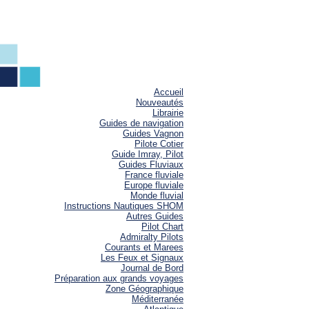
Accueil
Nouveautés
Librairie
Guides de navigation
Guides Vagnon
Pilote Cotier
Guide Imray, Pilot
Guides Fluviaux
France fluviale
Europe fluviale
Monde fluvial
Instructions Nautiques SHOM
Autres Guides
Pilot Chart
Admiralty Pilots
Courants et Marees
Les Feux et Signaux
Journal de Bord
Préparation aux grands voyages
Zone Géographique
Méditerranée