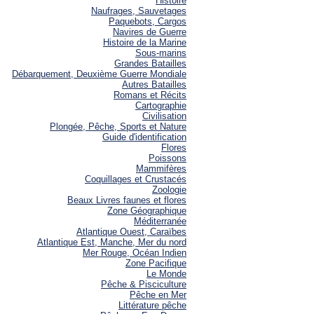
Histoire
Naufrages, Sauvetages
Paquebots, Cargos
Navires de Guerre
Histoire de la Marine
Sous-marins
Grandes Batailles
Débarquement, Deuxième Guerre Mondiale
Autres Batailles
Romans et Récits
Cartographie
Civilisation
Plongée, Pêche, Sports et Nature
Guide d'identification
Flores
Poissons
Mammifères
Coquillages et Crustacés
Zoologie
Beaux Livres faunes et flores
Zone Géographique
Méditerranée
Atlantique Ouest, Caraïbes
Atlantique Est, Manche, Mer du nord
Mer Rouge, Océan Indien
Zone Pacifique
Le Monde
Pêche & Pisciculture
Pêche en Mer
Littérature pêche