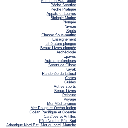
Pêche en Eau Douce
Pêche Sportive
Pêche Pratique
Appats et Leurres
Biologie Marine
Plongée
Niveau
Spots
Chasse Sous-marine
Enseignement
Littérature plongée
Beaux Livres plongée
Archéologie
Epaves
Autres profondeurs
Sports de Glisse
Kayak
Randonée du Littoral
Cartes
Guides
Autres sports
Beaux Livres
Peinture
Voyage
Mer Méditerranée
Mer Rouge et Océan Indien
Océan Pacifique et Oceanie
Caraîbes et Antilles
Pôle Nord et Pôle Sud
Atlantique Nord Est, Mer du nord, Manche