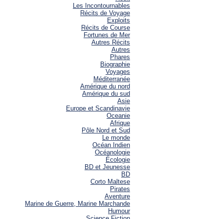
Les Incontournables
Récits de Voyage
Exploits
Récits de Course
Fortunes de Mer
Autres Récits
Autres
Phares
Biographie
Voyages
Méditerranée
Amérique du nord
Amérique du sud
Asie
Europe et Scandinavie
Oceanie
Afrique
Pôle Nord et Sud
Le monde
Océan Indien
Océanologie
Écologie
BD et Jeunesse
BD
Corto Maltese
Pirates
Aventure
Marine de Guerre, Marine Marchande
Humour
Science Fiction