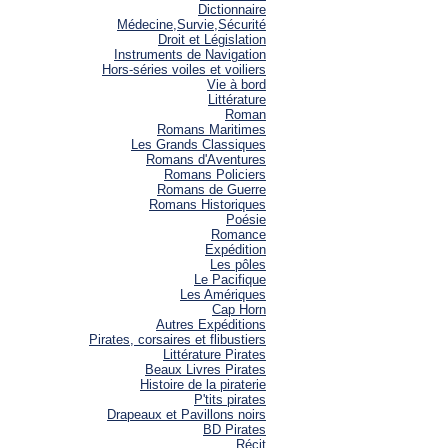
Dictionnaire
Médecine,Survie,Sécurité
Droit et Législation
Instruments de Navigation
Hors-séries voiles et voiliers
Vie à bord
Littérature
Roman
Romans Maritimes
Les Grands Classiques
Romans d'Aventures
Romans Policiers
Romans de Guerre
Romans Historiques
Poésie
Romance
Expédition
Les pôles
Le Pacifique
Les Amériques
Cap Horn
Autres Expéditions
Pirates, corsaires et flibustiers
Littérature Pirates
Beaux Livres Pirates
Histoire de la piraterie
P'tits pirates
Drapeaux et Pavillons noirs
BD Pirates
Récit