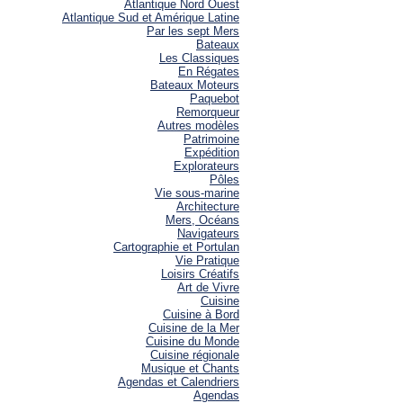
Atlantique Nord Ouest
Atlantique Sud et Amérique Latine
Par les sept Mers
Bateaux
Les Classiques
En Régates
Bateaux Moteurs
Paquebot
Remorqueur
Autres modèles
Patrimoine
Expédition
Explorateurs
Pôles
Vie sous-marine
Architecture
Mers, Océans
Navigateurs
Cartographie et Portulan
Vie Pratique
Loisirs Créatifs
Art de Vivre
Cuisine
Cuisine à Bord
Cuisine de la Mer
Cuisine du Monde
Cuisine régionale
Musique et Chants
Agendas et Calendriers
Agendas