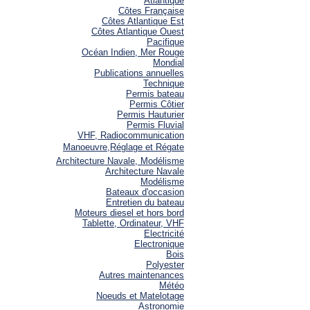
Atlantique
Côtes Française
Côtes Atlantique Est
Côtes Atlantique Ouest
Pacifique
Océan Indien, Mer Rouge
Mondial
Publications annuelles
Technique
Permis bateau
Permis Côtier
Permis Hauturier
Permis Fluvial
VHF, Radiocommunication
Manoeuvre,Réglage et Régate
Architecture Navale, Modélisme
Architecture Navale
Modélisme
Bateaux d'occasion
Entretien du bateau
Moteurs diesel et hors bord
Tablette, Ordinateur, VHF
Electricité
Electronique
Bois
Polyester
Autres maintenances
Météo
Noeuds et Matelotage
Astronomie