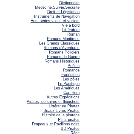
Dictionnaire
Médecine,Survie,Sécurité
Droit et Législation
Instruments de Navigation
Hors-séries voiles et voiliers
Vie à bord
Littérature
Roman
Romans Maritimes
Les Grands Classiques
Romans d'Aventures
Romans Policiers
Romans de Guerre
Romans Historiques
Poésie
Romance
Expédition
Les pôles
Le Pacifique
Les Amériques
Cap Horn
Autres Expéditions
Pirates, corsaires et flibustiers
Littérature Pirates
Beaux Livres Pirates
Histoire de la piraterie
P'tits pirates
Drapeaux et Pavillons noirs
BD Pirates
Récit