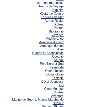
Les Incontournables
Récits de Voyage
Exploits
Récits de Course
Fortunes de Mer
Autres Récits
Autres
Phares
Biographie
Voyages
Méditerranée
Amérique du nord
Amérique du sud
Asie
Europe et Scandinavie
Oceanie
Afrique
Pôle Nord et Sud
Le monde
Océan Indien
Océanologie
Écologie
BD et Jeunesse
BD
Corto Maltese
Pirates
Aventure
Marine de Guerre, Marine Marchande
Humour
Science Fiction