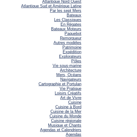
Atlantique Nord Ouest
Atlantique Sud et Amérique Latine
Par les sept Mers
Bateaux
Les Classiques
En Régates
Bateaux Moteurs
Paquebot
Remorqueur
Autres modèles
Patrimoine
Expédition
Explorateurs
Pôles
Vie sous-marine
Architecture
Mers, Océans
Navigateurs
Cartographie et Portulan
Vie Pratique
Loisirs Créatifs
Art de Vivre
Cuisine
Cuisine à Bord
Cuisine de la Mer
Cuisine du Monde
Cuisine régionale
Musique et Chants
Agendas et Calendriers
Agendas