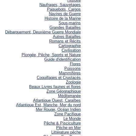
Histoire
Naufrages, Sauvetages
Paquebots, Cargos
Navires de Guerre
Histoire de la Marine
Sous-marins
Grandes Batailles
Débarquement, Deuxième Guerre Mondiale
Autres Batailles
Romans et Récits
Cartographie
Civilisation
Plongée, Pêche, Sports et Nature
Guide d'identification
Flores
Poissons
Mammifères
Coquillages et Crustacés
Zoologie
Beaux Livres faunes et flores
Zone Géographique
Méditerranée
Atlantique Ouest, Caraïbes
Atlantique Est, Manche, Mer du nord
Mer Rouge, Océan Indien
Zone Pacifique
Le Monde
Pêche & Pisciculture
Pêche en Mer
Littérature pêche