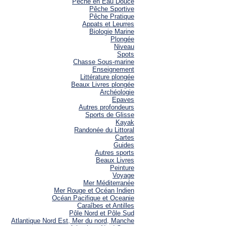
Pêche en Eau Douce
Pêche Sportive
Pêche Pratique
Appats et Leurres
Biologie Marine
Plongée
Niveau
Spots
Chasse Sous-marine
Enseignement
Littérature plongée
Beaux Livres plongée
Archéologie
Epaves
Autres profondeurs
Sports de Glisse
Kayak
Randonée du Littoral
Cartes
Guides
Autres sports
Beaux Livres
Peinture
Voyage
Mer Méditerranée
Mer Rouge et Océan Indien
Océan Pacifique et Oceanie
Caraîbes et Antilles
Pôle Nord et Pôle Sud
Atlantique Nord Est, Mer du nord, Manche