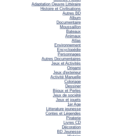
Adaptation Oeuvre Littéraire
Histoire et Civilisations
Autres BD
Album
Documentaire
Moussaillon
Bateaux
Animaux
Atlas
Environnement
Encyclopédie
Personnages
Autres Documentaires
Jeux et Activités
Origami
Jeux d'exterieur
Activité Manuelle
Coloriage
Dessiner
Bijoux et Perles
Jeux de société
Jeux et jouets
1er Age
Litterature jeunesse
Contes et Légendes
Piraterie
Livres CD
Décoration
BD Jeunesse