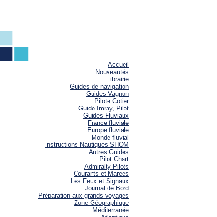
Accueil
Nouveautés
Librairie
Guides de navigation
Guides Vagnon
Pilote Cotier
Guide Imray, Pilot
Guides Fluviaux
France fluviale
Europe fluviale
Monde fluvial
Instructions Nautiques SHOM
Autres Guides
Pilot Chart
Admiralty Pilots
Courants et Marees
Les Feux et Signaux
Journal de Bord
Préparation aux grands voyages
Zone Géographique
Méditerranée