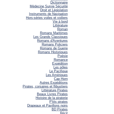
Dictionnaire
Médecine,Survie,Sécurité
Droit et Législation
Instruments de Navigation
Hors-séries voiles et voiliers
Vie à bord
Littérature
Roman
Romans Maritimes
Les Grands Classiques
Romans d'Aventures
Romans Policiers
Romans de Guerre
Romans Historiques
Poésie
Romance
Expédition
Les pôles
Le Pacifique
Les Amériques
Cap Horn
Autres Expéditions
Pirates, corsaires et flibustiers
Littérature Pirates
Beaux Livres Pirates
Histoire de la piraterie
P'tits pirates
Drapeaux et Pavillons noirs
BD Pirates
Récit