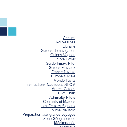
Accueil
Nouveautés
Librairie
Guides de navigation
Guides Vagnon
Pilote Cotier
Guide Imray, Pilot
Guides Fluviaux
France fluviale
Europe fluviale
Monde fluvial
Instructions Nautiques SHOM
Autres Guides
Pilot Chart
Admiralty Pilots
Courants et Marees
Les Feux et Signaux
Journal de Bord
Préparation aux grands voyages
Zone Géographique
Méditerranée