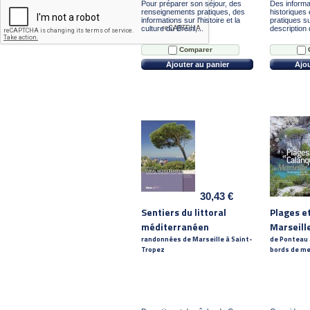
Pour préparer son séjour, des
Des informat
renseignements pratiques, des
historiques
informations sur l'histoire et la
pratiques su
culture du Brésil,...
description 
Comparer
Ajouter au panier
Ajou
30,43 €
Sentiers du littoral
Plages e
méditerranéen
Marseill
randonnées de Marseille à Saint-
de Ponteau à
Tropez
bords de me