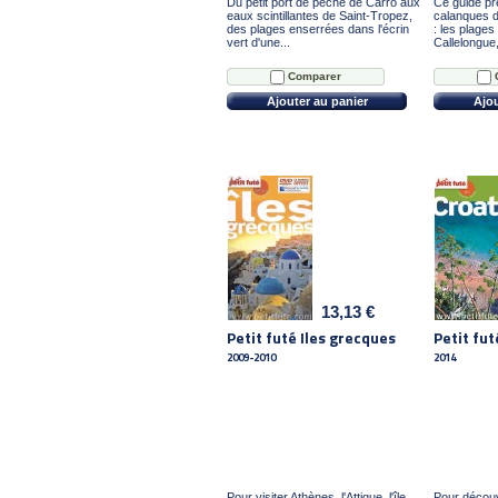
Du petit port de pêche de Carro aux
Ce guide pr
eaux scintillantes de Saint-Tropez,
calanques d
des plages enserrées dans l'écrin
: les plages
vert d'une...
Callelongue,
Comparer
Ajouter au panier
Ajou
13,13 €
Petit futé Iles grecques
Petit fut
2009-2010
2014
Pour visiter Athènes, l'Attique, l'île
Pour découvri