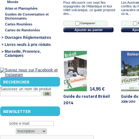
Monde
Pour découvrir ces sept îles
Les Austral
espagnoles de l'Atlantique et leur
confins du P
Atlas et Planisphère
relief volcanique, ce guide propose
caractère et
des...
où la...
Guides de Conversation et
Dictionnaires
Comparer
Cartes Routières
Ajouter au panier
Ajou
Cartes de Randonées
Ouvrages Réglementaires
Livres neufs à prix réduits
Marseille, Provence,
Calanques
RECHERCHER
14,95 €
Saisissez un nom de produit
Guide du routard Brésil
Guide du
2014
2009/2010
NEWSLETTER