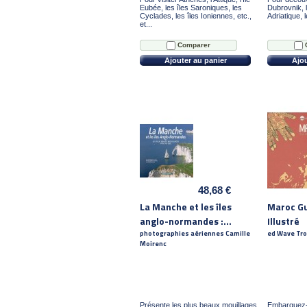
Eubée, les îles Saroniques, les
Dubrovnik, l
Cyclades, les îles Ioniennes, etc.,
Adriatique, 
et...
Comparer
Ajouter au panier
Ajou
48,68 €
La Manche et les îles
Maroc Gu
anglo-normandes :...
Illustré
photographies aériennes Camille
ed Wave Tro
Moirenc
Présente les plus beaux mouillages
Embarquez-