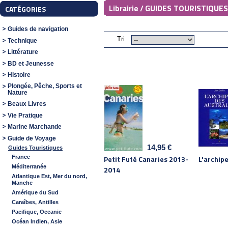
GUIDES TOURISTIQUES
Librairie /
CATÉGORIES
Guides de navigation
Tri
Technique
Littérature
BD et Jeunesse
Histoire
Plongée, Pêche, Sports et
Nature
Beaux Livres
Vie Pratique
Marine Marchande
Guide de Voyage
14,95 €
Guides Touristiques
Petit Futé Canaries 2013-
L'archipe
France
Méditerranée
2014
Atlantique Est, Mer du nord,
Manche
Amérique du Sud
Caraîbes, Antilles
Pacifique, Oceanie
Océan Indien, Asie